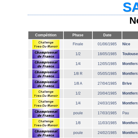
SA
N
Compétition
Phase
Date
Finale
01/06/1985
Nice
1/2
18/05/1985
Toulouse
1/4
12/05/1985
Montferr
1/8 R
05/05/1985
Montferr
1/8 A
27/04/1985
Brive
1/2
20/04/1985
Montferr
1/4
24/03/1985
Montferr
poule
17/03/1985
Pau
1/8
11/03/1985
Montferr
poule
24/02/1985
Montferr