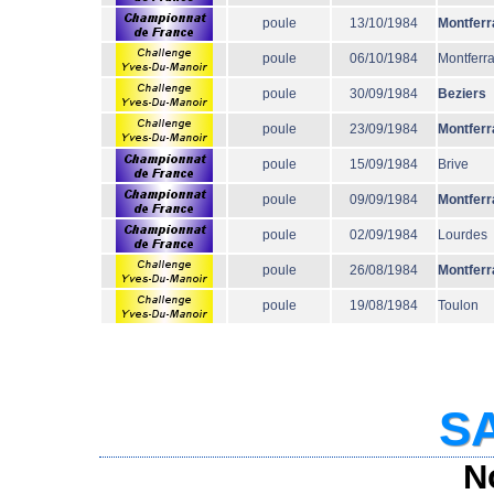
poule
13/10/1984
Montferr
poule
06/10/1984
Montferr
poule
30/09/1984
Beziers
poule
23/09/1984
Montferr
poule
15/09/1984
Brive
poule
09/09/1984
Montferr
poule
02/09/1984
Lourdes
poule
26/08/1984
Montferr
poule
19/08/1984
Toulon
SA
N