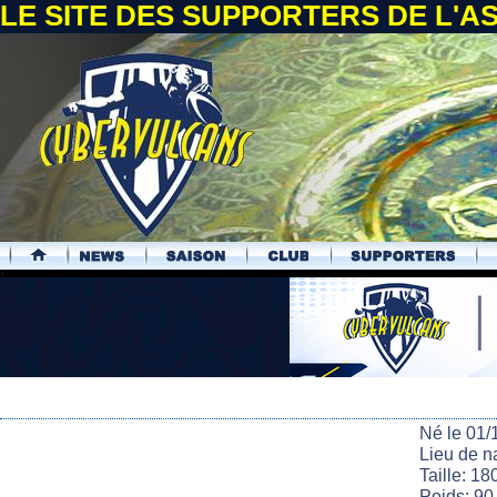
LE SITE DES SUPPORTERS DE L'
.
Né le 01/
Lieu de n
Taille: 18
Poids: 90