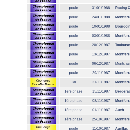
poule
31/01/1988
Racing 
poule
24/01/1988
Montferr
poule
10/01/1988
Bourgoi
poule
03/01/1988
Montferr
poule
20/12/1987
Toulouse
poule
13/12/1987
Montferr
poule
06/12/1987
Montcha
poule
29/11/1987
Montferr
1/8
21/11/1987
Montferr
1ère phase
15/11/1987
Bergera
1ère phase
08/11/1987
Montferr
1ère phase
01/11/1987
Auch
1ère phase
25/10/1987
Montferr
poule
11/10/1987
Aurillac