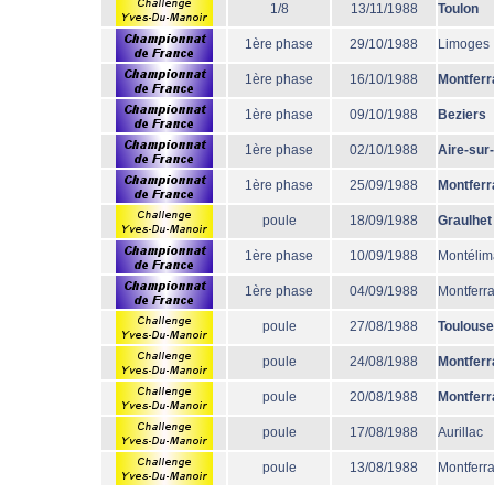
1/8
13/11/1988
Toulon
1ère phase
29/10/1988
Limoges
1ère phase
16/10/1988
Montferr
1ère phase
09/10/1988
Beziers
1ère phase
02/10/1988
Aire-sur
1ère phase
25/09/1988
Montferr
poule
18/09/1988
Graulhet
1ère phase
10/09/1988
Montélim
1ère phase
04/09/1988
Montferr
poule
27/08/1988
Toulouse
poule
24/08/1988
Montferr
poule
20/08/1988
Montferr
poule
17/08/1988
Aurillac
poule
13/08/1988
Montferr