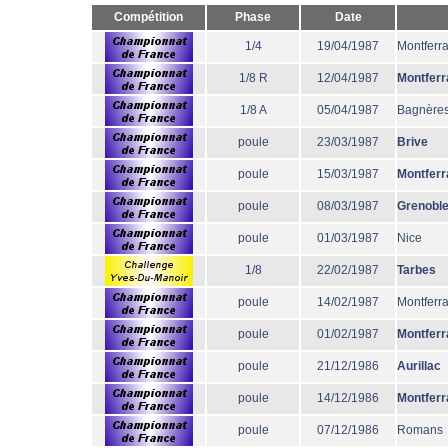
Compétition
Phase
Date
1/4
19/04/1987
Montferr
1/8 R
12/04/1987
Montferr
1/8 A
05/04/1987
Bagnère
poule
23/03/1987
Brive
poule
15/03/1987
Montferr
poule
08/03/1987
Grenobl
poule
01/03/1987
Nice
1/8
22/02/1987
Tarbes
poule
14/02/1987
Montferr
poule
01/02/1987
Montferr
poule
21/12/1986
Aurillac
poule
14/12/1986
Montferr
poule
07/12/1986
Romans