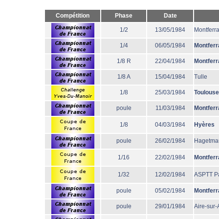
Compétition
Phase
Date
1/2
13/05/1984
Montferr
1/4
06/05/1984
Montferr
1/8 R
22/04/1984
Montferr
1/8 A
15/04/1984
Tulle
1/8
25/03/1984
Toulouse
poule
11/03/1984
Montferr
1/8
04/03/1984
Hyères
poule
26/02/1984
Hagetma
1/16
22/02/1984
Montferr
1/32
12/02/1984
ASPTT Pa
poule
05/02/1984
Montferr
poule
29/01/1984
Aire-sur