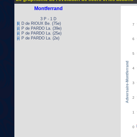
Montferrand
3 P - 1 D
D de RIOUX Be. (75e)
7
P de PARDO La. (39e)
P de PARDO La. (25e)
P de PARDO La. (2e)
6
5
Adversaire-Montferrand
4
3
2
1
0