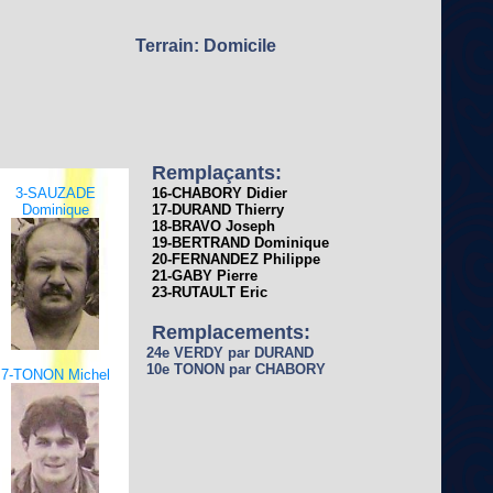
Terrain: Domicile
Remplaçants:
3-SAUZADE
16-CHABORY Didier
Dominique
17-DURAND Thierry
18-BRAVO Joseph
19-BERTRAND Dominique
20-FERNANDEZ Philippe
21-GABY Pierre
23-RUTAULT Eric
Remplacements:
24e VERDY par DURAND
10e TONON par CHABORY
7-TONON Michel