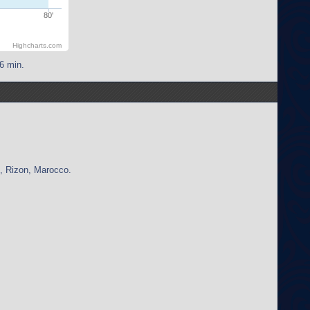
80'
Highcharts.com
6 min.
e, Rizon, Marocco.