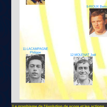
9-RIOUX Bertr
11-LACAMPAGNE
Philippe
12-MOLENAT Joël
Le graphisme de l'évolution de score et les actions