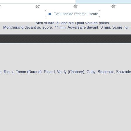
'
20'
40'
60'
Évolution de l'écart au score
Bien suivre la ligne bleu pour voir les points
Montferrand devant au score: 77 min, Adversaire devant: 0 min, Score nul: 
e, Rioux, Tonon (Durand), Picard, Verdy (Chabory), Gaby, Brugiroux, Sauzad