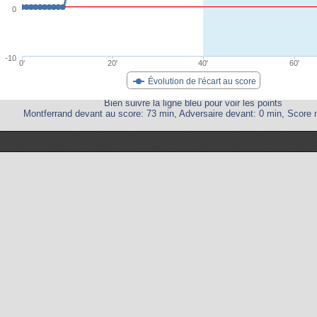
0
-10
0'
20'
40'
60'
Évolution de l'écart au score
Bien suivre la ligne bleu pour voir les points
Montferrand devant au score: 73 min, Adversaire devant: 0 min, Score n