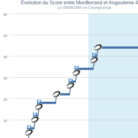
Évolution du Score entre Montferrand et Angouleme 4
Le 09/09/1984 en Championnat
60
50
40
30
20
10