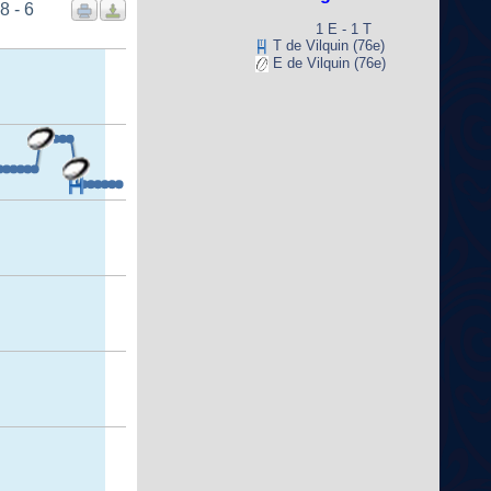
8 - 6
1 E - 1 T
T de Vilquin (76e)
E de Vilquin (76e)