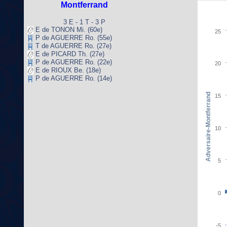
Montferrand
3 E - 1 T - 3 P
E de TONON Mi. (60e)
25
P de AGUERRE Ro. (55e)
T de AGUERRE Ro. (27e)
E de PICARD Th. (27e)
P de AGUERRE Ro. (22e)
20
E de RIOUX Be. (18e)
P de AGUERRE Ro. (14e)
Adversaire-Montferrand
15
10
5
0
-5