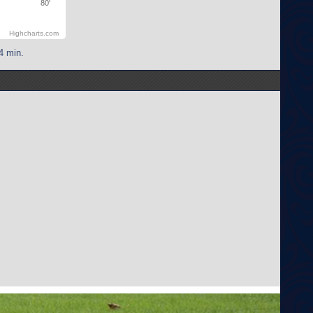
80'
Highcharts.com
4 min.