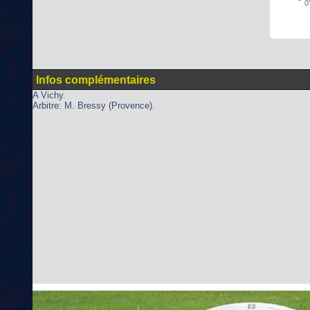
0'
Infos complémentaires
A Vichy.
Arbitre: M. Bressy (Provence).