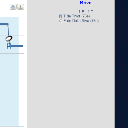
Brive
1 E - 1 T
T de Thiot (75e)
E de Dalla Riva (75e)