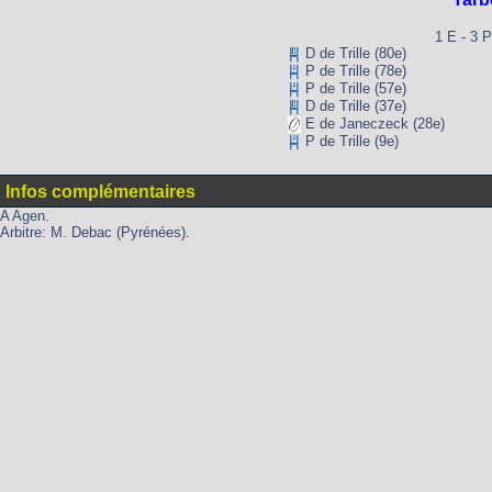
1 E - 3 P
D de Trille (80e)
P de Trille (78e)
P de Trille (57e)
D de Trille (37e)
E de Janeczeck (28e)
P de Trille (9e)
Infos complémentaires
A Agen.
Arbitre: M. Debac (Pyrénées).