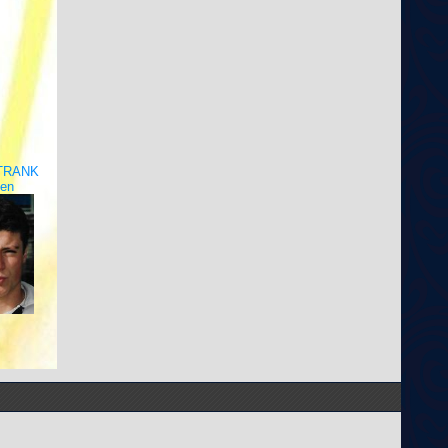
TRANK
ien