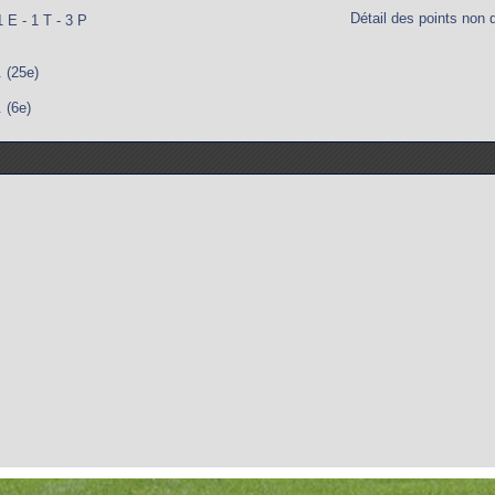
Détail des points non 
1 E - 1 T - 3 P
(25e)
(6e)