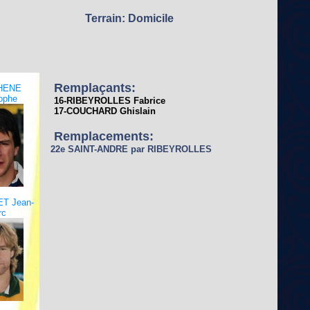
Terrain: Domicile
Remplaçants:
HENE
tophe
16-RIBEYROLLES Fabrice
17-COUCHARD Ghislain
Remplacements:
22e SAINT-ANDRE par RIBEYROLLES
T Jean-
rc