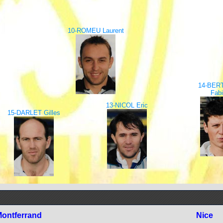
10-ROMEU Laurent
14-BER
Fab
13-NICOL Eric
15-DARLET Gilles
ontferrand
Nice