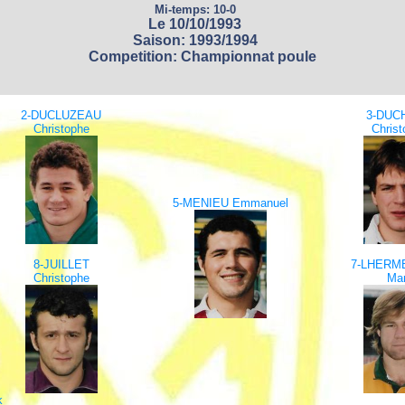
Mi-temps: 10-0
Le 10/10/1993
Saison: 1993/1994
Competition: Championnat poule
2-DUCLUZEAU
3-DUC
Christophe
Chris
5-MENIEU Emmanuel
8-JUILLET
7-LHERME
Christophe
Ma
k