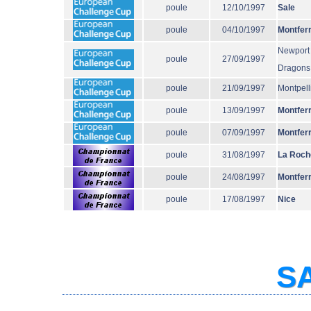
poule
12/10/1997
Sale
poule
04/10/1997
Montfer
Newport
poule
27/09/1997
Dragons
poule
21/09/1997
Montpell
poule
13/09/1997
Montfer
poule
07/09/1997
Montfer
poule
31/08/1997
La Roch
poule
24/08/1997
Montfer
poule
17/08/1997
Nice
SA