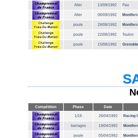
Aller
13/09/1992
Pau
Aller
06/09/1992
Montferr
poule
28/08/1992
Montferr
poule
22/08/1992
Toulon
poule
15/08/1992
Grenobl
SA
N
Compétition
Phase
Date
1/16
26/04/1992
Racing 
barrages
19/04/1992
Montfer
poule
05/04/1992
Montfer