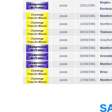
Begles-
poule
10/11/1991
Bordea
poule
20/10/1991
Montfer
poule
13/10/1991
Montferr
poule
06/10/1991
Toulous
poule
29/09/1991
Graulhet
poule
22/09/1991
Montfer
poule
06/09/1991
Grenobl
poule
01/09/1991
Montfer
poule
24/08/1991
Brive
poule
17/08/1991
Montfer
SA