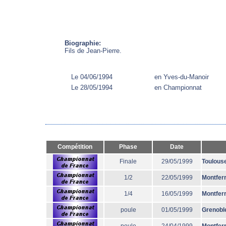
Biographie:
Fils de Jean-Pierre.
Le 04/06/1994
en Yves-du-Manoir
Le 28/05/1994
en Championnat
Compétition
Phase
Date
Finale
29/05/1999
Toulous
1/2
22/05/1999
Montfer
1/4
16/05/1999
Montfer
poule
01/05/1999
Grenobl