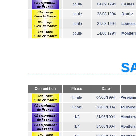
poule
04/09/1994
Castres
poule
28/08/1994
Biarritz
poule
21/08/1994
Lourdes
poule
14/08/1994
Montfer
SA
Compétition
Phase
Date
Finale
04/06/1994
Perpign
Finale
28/05/1994
Toulouse
1/2
21/05/1994
Montferr
1/4
14/05/1994
Montferr