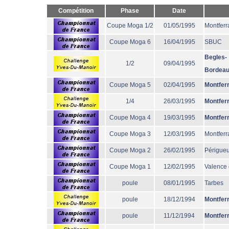
Compétition
Phase
Date
Coupe Moga 1/2
01/05/1995
Montferr
Coupe Moga 6
16/04/1995
SBUC
Begles-
1/2
09/04/1995
Bordea
Coupe Moga 5
02/04/1995
Montfer
1/4
26/03/1995
Montfer
Coupe Moga 4
19/03/1995
Montfer
Coupe Moga 3
12/03/1995
Montferr
Coupe Moga 2
26/02/1995
Périgue
Coupe Moga 1
12/02/1995
Valence
poule
08/01/1995
Tarbes
poule
18/12/1994
Montfer
poule
11/12/1994
Montfer