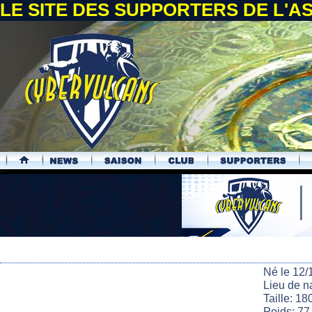
LE SITE DES SUPPORTERS DE L'
.
Né le 12/
Lieu de n
Taille: 18
Poids: 77