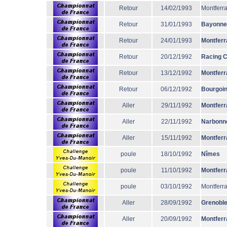
Retour
14/02/1993
Montferr
Retour
31/01/1993
Bayonne
Retour
24/01/1993
Montferr
Retour
20/12/1992
Racing 
Retour
13/12/1992
Montferr
Retour
06/12/1992
Bourgoi
Aller
29/11/1992
Montferr
Aller
22/11/1992
Narbonn
Aller
15/11/1992
Montferr
poule
18/10/1992
Nîmes
poule
11/10/1992
Montferr
poule
03/10/1992
Montferr
Aller
28/09/1992
Grenobl
Aller
20/09/1992
Montferr