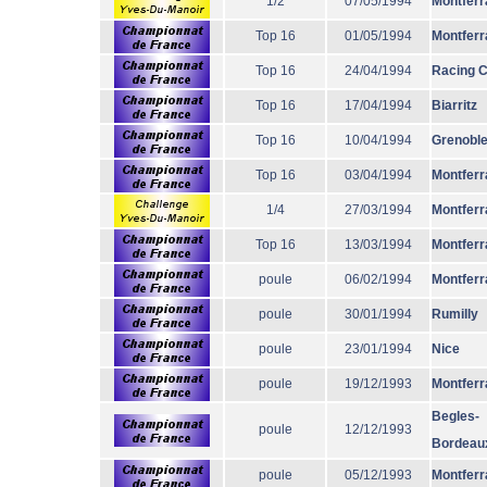
1/2
07/05/1994
Montferr
Top 16
01/05/1994
Montferr
Top 16
24/04/1994
Racing 
Top 16
17/04/1994
Biarritz
Top 16
10/04/1994
Grenobl
Top 16
03/04/1994
Montferr
1/4
27/03/1994
Montferr
Top 16
13/03/1994
Montferr
poule
06/02/1994
Montferr
poule
30/01/1994
Rumilly
poule
23/01/1994
Nice
poule
19/12/1993
Montferr
Begles-
poule
12/12/1993
Bordeau
poule
05/12/1993
Montferr