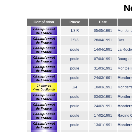
N
Compétition
Phase
Date
1/8 R
05/05/1991
Montferr
1/8 A
28/04/1991
Dax
poule
14/04/1991
La Roche
poule
07/04/1991
Bourg-e
poule
31/03/1991
Montpell
poule
24/03/1991
Montfer
1/4
10/03/1991
Montferr
poule
03/03/1991
Montfer
poule
24/02/1991
Montfer
poule
17/02/1991
Racing 
poule
13/01/1991
Montfer