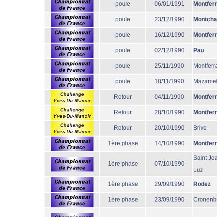
poule
06/01/1991
Montfer
poule
23/12/1990
Montcha
poule
16/12/1990
Montfer
poule
02/12/1990
Pau
poule
25/11/1990
Montferr
poule
18/11/1990
Mazame
Retour
04/11/1990
Montfer
Retour
28/10/1990
Montfer
Retour
20/10/1990
Brive
1ère phase
14/10/1990
Montfer
Saint Je
1ère phase
07/10/1990
Luz
1ère phase
29/09/1990
Rodez
1ère phase
23/09/1990
Cronenb