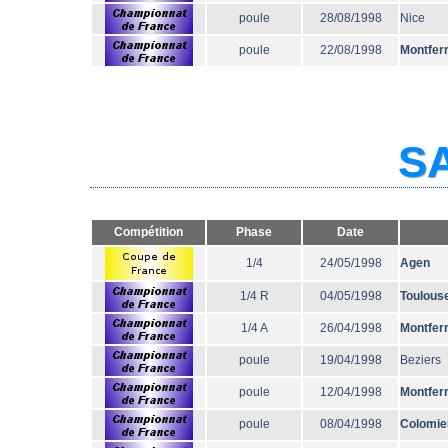
poule
28/08/1998
Nice
poule
22/08/1998
Montfer
SA
Compétition
Phase
Date
1/4
24/05/1998
Agen
1/4 R
04/05/1998
Toulous
1/4 A
26/04/1998
Montfer
poule
19/04/1998
Beziers
poule
12/04/1998
Montfer
poule
08/04/1998
Colomie