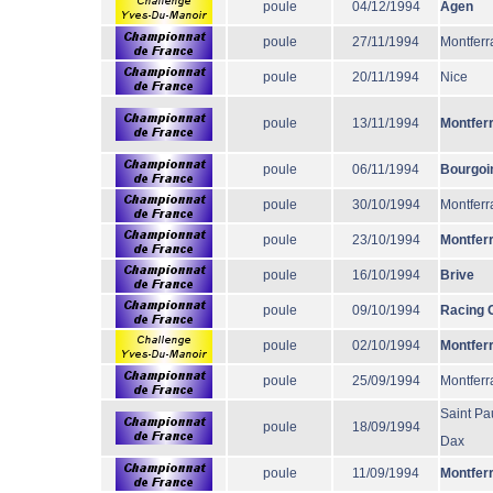
poule
04/12/1994
Agen
poule
27/11/1994
Montferr
poule
20/11/1994
Nice
poule
13/11/1994
Montfer
poule
06/11/1994
Bourgoi
poule
30/10/1994
Montferr
poule
23/10/1994
Montfer
poule
16/10/1994
Brive
poule
09/10/1994
Racing 
poule
02/10/1994
Montfer
poule
25/09/1994
Montferr
Saint Pa
poule
18/09/1994
Dax
poule
11/09/1994
Montfer