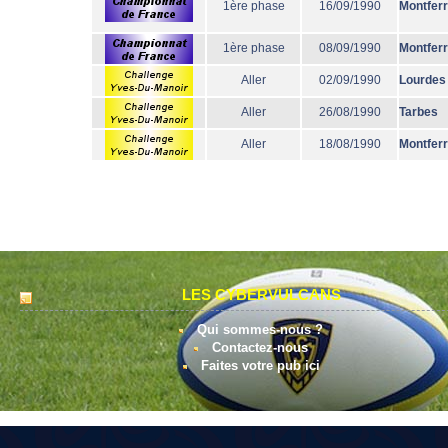
1ère phase
16/09/1990
Montfer
1ère phase
08/09/1990
Montfer
Aller
02/09/1990
Lourdes
Aller
26/08/1990
Tarbes
Aller
18/08/1990
Montfer
LES CYBERVULCANS
Qui sommes-nous ?
Contactez-nous
Faites votre pub ici