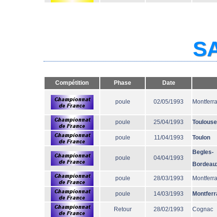
SA
Compétition
Phase
Date
poule
02/05/1993
Montferr
poule
25/04/1993
Toulouse
poule
11/04/1993
Toulon
Begles-
poule
04/04/1993
Bordeau
poule
28/03/1993
Montferr
poule
14/03/1993
Montferr
Retour
28/02/1993
Cognac