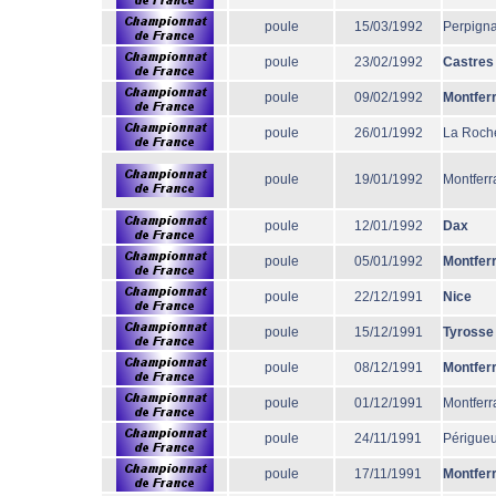
poule
15/03/1992
Perpign
poule
23/02/1992
Castres
poule
09/02/1992
Montfer
poule
26/01/1992
La Roche
poule
19/01/1992
Montferr
poule
12/01/1992
Dax
poule
05/01/1992
Montfer
poule
22/12/1991
Nice
poule
15/12/1991
Tyrosse
poule
08/12/1991
Montfer
poule
01/12/1991
Montferr
poule
24/11/1991
Périgue
poule
17/11/1991
Montfer