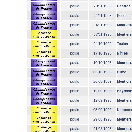
poule
28/11/1993
Castres
poule
21/11/1993
Périgueu
poule
14/11/1993
Montferr
poule
07/11/1993
Montferr
poule
24/10/1993
Toulon
poule
17/10/1993
Nîmes
poule
10/10/1993
Montferr
poule
03/10/1993
Brive
poule
26/09/1993
Montferr
poule
19/09/1993
Bayonne
poule
12/09/1993
Montferr
poule
05/09/1993
Narbonn
poule
29/08/1993
Montferr
poule
21/08/1993
Montferr