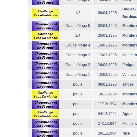
Coupe Moga 6
16/04/1995
SBUC
Begles-
1/2
09/04/1995
Bordea
Coupe Moga 5
02/04/1995
Montfer
1/4
26/03/1995
Montfer
Coupe Moga 4
19/03/1995
Montfer
Coupe Moga 3
12/03/1995
Montferr
Coupe Moga 2
26/02/1995
Périgue
Coupe Moga 1
12/02/1995
Valence
poule
08/01/1995
Tarbes
poule
18/12/1994
Montfer
poule
11/12/1994
Montfer
poule
04/12/1994
Agen
poule
27/11/1994
Montferr
poule
20/11/1994
Nice