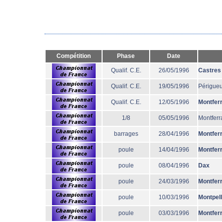
Compétition
Phase
Date
Qualif. C.E.
26/05/1996
Castres
Qualif. C.E.
19/05/1996
Périgue
Qualif. C.E.
12/05/1996
Montfer
1/8
05/05/1996
Montferr
barrages
28/04/1996
Montfer
poule
14/04/1996
Montfer
poule
08/04/1996
Dax
poule
24/03/1996
Montfer
poule
10/03/1996
Montpell
poule
03/03/1996
Montfer