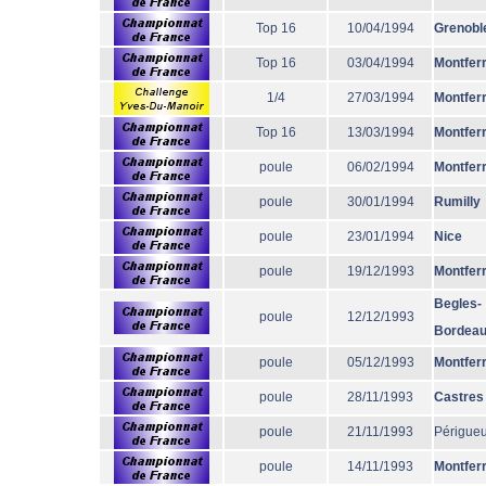
Top 16
10/04/1994
Grenobl
Top 16
03/04/1994
Montfer
1/4
27/03/1994
Montfer
Top 16
13/03/1994
Montfer
poule
06/02/1994
Montfer
poule
30/01/1994
Rumilly
poule
23/01/1994
Nice
poule
19/12/1993
Montfer
Begles-
poule
12/12/1993
Bordea
poule
05/12/1993
Montfer
poule
28/11/1993
Castres
poule
21/11/1993
Périgue
poule
14/11/1993
Montfer