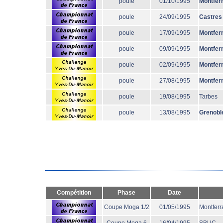
poule
01/10/1995
Montfer
poule
24/09/1995
Castres
poule
17/09/1995
Montfer
poule
09/09/1995
Montfer
poule
02/09/1995
Montfer
poule
27/08/1995
Montfer
poule
19/08/1995
Tarbes
poule
13/08/1995
Grenobl
Compétition
Phase
Date
Coupe Moga 1/2
01/05/1995
Montferr