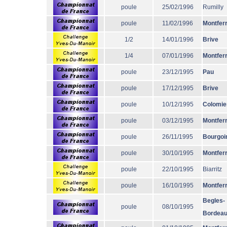
poule
25/02/1996
Rumilly
poule
11/02/1996
Montfer
1/2
14/01/1996
Brive
1/4
07/01/1996
Montfer
poule
23/12/1995
Pau
poule
17/12/1995
Brive
poule
10/12/1995
Colomie
poule
03/12/1995
Montfer
poule
26/11/1995
Bourgoi
poule
30/10/1995
Montfer
poule
22/10/1995
Biarritz
poule
16/10/1995
Montfer
Begles-
poule
08/10/1995
Bordea