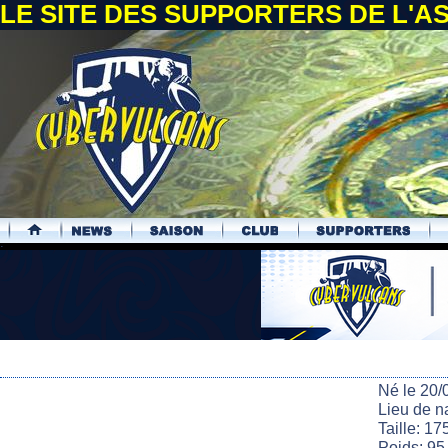
LE SITE DES SUPPORTERS DE L'
.
Né le 20/
Lieu de n
Taille: 17
Poids: 95