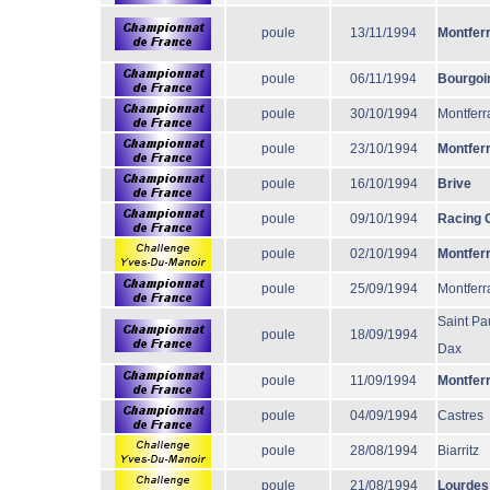
poule
13/11/1994
Montfer
poule
06/11/1994
Bourgoi
poule
30/10/1994
Montferr
poule
23/10/1994
Montfer
poule
16/10/1994
Brive
poule
09/10/1994
Racing 
poule
02/10/1994
Montfer
poule
25/09/1994
Montferr
Saint Pa
poule
18/09/1994
Dax
poule
11/09/1994
Montfer
poule
04/09/1994
Castres
poule
28/08/1994
Biarritz
poule
21/08/1994
Lourdes