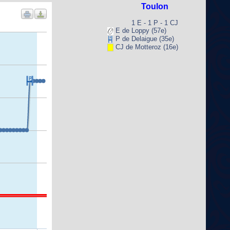
Toulon
1 E - 1 P - 1 CJ
E de Loppy (57e)
P de Delaigue (35e)
CJ de Motteroz (16e)