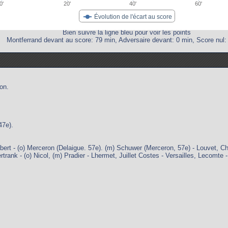
0'
20'
40'
60'
Évolution de l'écart au score
Bien suivre la ligne bleu pour voir les points
Montferrand devant au score: 79 min, Adversaire devant: 0 min, Score nul:
on.
47e).
ubert - (o) Merceron (Delaigue. 57e). (m) Schuwer (Merceron, 57e) - Louvet, 
rtrank - (o) Nicol, (m) Pradier - Lhermet, Juillet Costes - Versailles, Lecomte