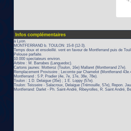
Infos complémentaires
à Lyon.
MONTFERRAND b. TOULON: 15-8 (12-3).
Temps doux et ensoleillé. vent en faveur de Montferrand puis de Toul
Pelouse parfaite.
10.000 spectateurs environ.
Arbitre : M. Barrabes (Languedoc).
Cartons jaunes: Motteroz (Toulon, 16e) Mallaret (Montterrand 27e).
Remplacement Provisoire ; Lecomte par Chamelot (Montferrand 43e.
Montferrand : 5 P, Pradier (4e, 7e, 17e, 38e, 78e).
Toulon : 1 D. Delaigue (35e) ; 1 E. Loppy (57e).
Toulon: Teisseire - Salacroux, Delaigue (Trémouille, 57e), Repon. Ja
Montferrand: Darlet - Ph. Saint-André, Ribeyrolles, R. Saint André, Be