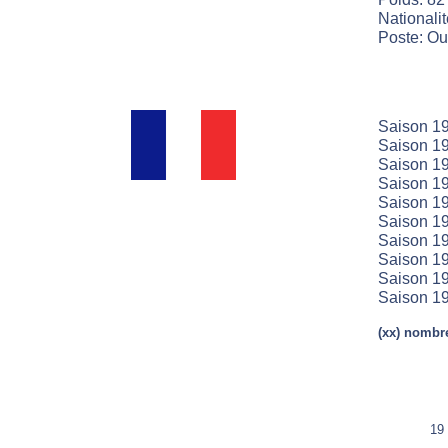
Nationali
Poste: Ouv
Saison 19
Saison 19
Saison 19
Saison 19
Saison 19
Saison 19
Saison 19
Saison 19
Saison 19
Saison 1
(xx) nombre
19