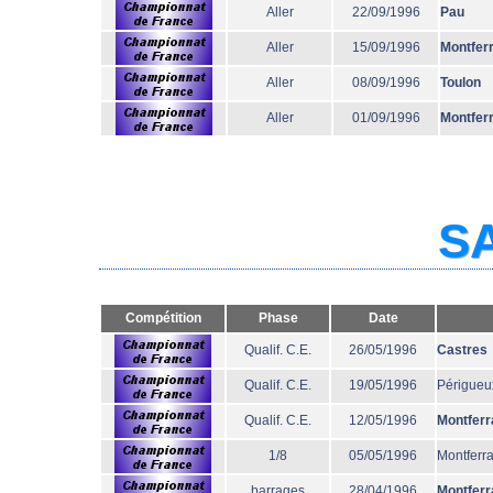
Aller
22/09/1996
Pau
Aller
15/09/1996
Montfer
Aller
08/09/1996
Toulon
Aller
01/09/1996
Montfer
SA
Compétition
Phase
Date
Qualif. C.E.
26/05/1996
Castres
Qualif. C.E.
19/05/1996
Périgueu
Qualif. C.E.
12/05/1996
Montferr
1/8
05/05/1996
Montferr
barrages
28/04/1996
Montferr