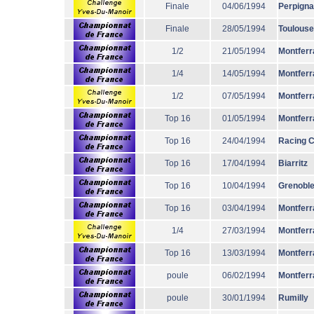
Finale
04/06/1994
Perpign
Finale
28/05/1994
Toulouse
1/2
21/05/1994
Montferr
1/4
14/05/1994
Montferr
1/2
07/05/1994
Montferr
Top 16
01/05/1994
Montferr
Top 16
24/04/1994
Racing 
Top 16
17/04/1994
Biarritz
Top 16
10/04/1994
Grenobl
Top 16
03/04/1994
Montferr
1/4
27/03/1994
Montferr
Top 16
13/03/1994
Montferr
poule
06/02/1994
Montferr
poule
30/01/1994
Rumilly