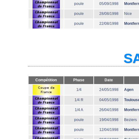
poule
05/09/1998
Montfer
poule
28/08/1998
Nice
poule
22/08/1998
Montfer
SA
Compétition
Phase
Date
1/4
24/05/1998
Agen
1/4 R
04/05/1998
Toulous
1/4 A
26/04/1998
Montfer
poule
19/04/1998
Beziers
poule
12/04/1998
Montfer