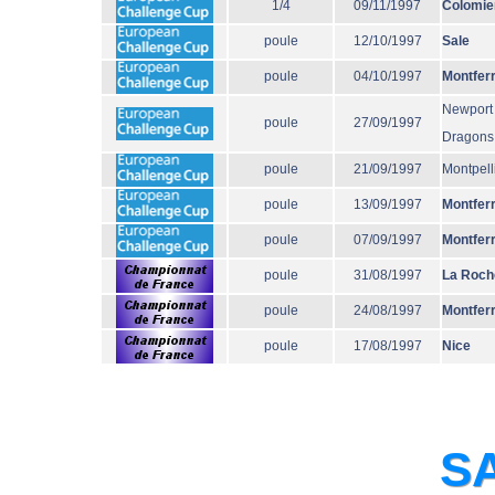
1/4
09/11/1997
Colomie
poule
12/10/1997
Sale
poule
04/10/1997
Montfer
Newport
poule
27/09/1997
Dragons
poule
21/09/1997
Montpell
poule
13/09/1997
Montfer
poule
07/09/1997
Montfer
poule
31/08/1997
La Roch
poule
24/08/1997
Montfer
poule
17/08/1997
Nice
SA