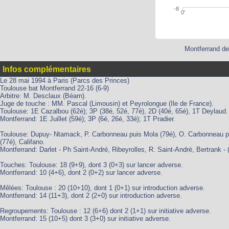
-8
0'
Montferrand de
Infos complémentaires
Le 28 mai 1994 à Paris (Parcs des Princes)
Toulouse bat Montferrand 22-16 (6-9)
Arbitre: M. Desclaux (Béarn).
Juge de touche : MM. Pascal (Limousin) et Peyrolongue (Ile de France).
Toulouse: 1E Cazalbou (62é); 3P (38é, 52é, 77é), 2D (40é, 65é), 1T Deylaud.
Montferrand: 1E Juillet (59é); 3P (6é, 26é, 33é); 1T Pradier.
Toulouse: Dupuy- Ntamack, P. Carbonneau puis Mola (79é), O. Carbonneau puis
(77é), Califano.
Montferrand: Darlet - Ph Saint-André, Ribeyrolles, R. Saint-André, Bertrank - 
Touches: Toulouse: 18 (9+9), dont 3 (0+3) sur lancer adverse.
Montferrand: 10 (4+6), dont 2 (0+2) sur lancer adverse.
Mêlées: Toulouse : 20 (10+10), dont 1 (0+1) sur introduction adverse.
Montferrand: 14 (11+3), dont 2 (2+0) sur introduction adverse.
Regroupements: Toulouse : 12 (6+6) dont 2 (1+1) sur initiative adverse.
Montferrand: 15 (10+5) dont 3 (3+0) sur initiative adverse.