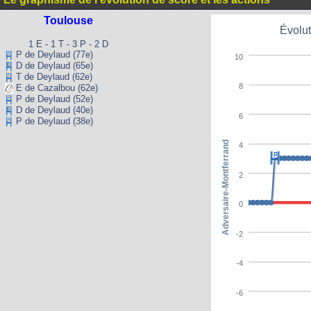
Toulouse
Évolut
1 E - 1 T - 3 P - 2 D
P de Deylaud (77e)
10
D de Deylaud (65e)
T de Deylaud (62e)
8
E de Cazalbou (62e)
P de Deylaud (52e)
D de Deylaud (40e)
6
P de Deylaud (38e)
Adversaire-Montferrand
4
2
0
-2
-4
-6