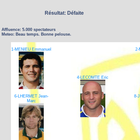
Résultat: Défaite
Affluence: 5.000 spectateurs
Meteo: Beau temps. Bonne pelouse.
1-MENIEU Emmanuel
2-
4-LECOMTE Eric
6-LHERMET Jean-
8-
Marc