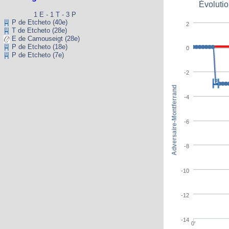
Évolutio
1 E - 1 T - 3 P
P de Etcheto (40e)
2
T de Etcheto (28e)
E de Camouseigt (28e)
P de Etcheto (18e)
0
P de Etcheto (7e)
-2
Adversaire-Montferrand
-4
-6
-8
-10
-12
-14
0'