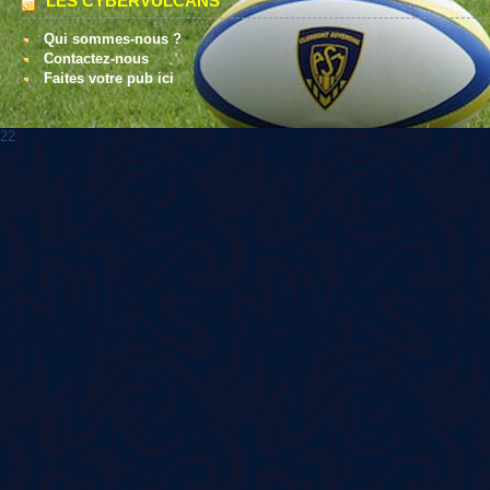
LES CYBERVULCANS
Qui sommes-nous ?
Contactez-nous
Faites votre pub ici
22