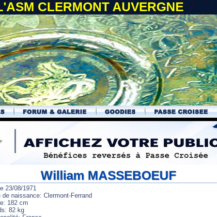
 L'ASM CLERMONT AUVERGNE
William MASSEBOEUF
le 23/08/1971
u de naissance: Clermont-Ferrand
lle: 182 cm
ds: 82 kg