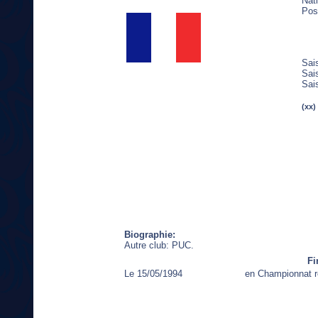
Nati
Post
Sai
Sai
Sai
(xx)
Biographie:
Autre club: PUC.
Fi
Le 15/05/1994
en Championnat r