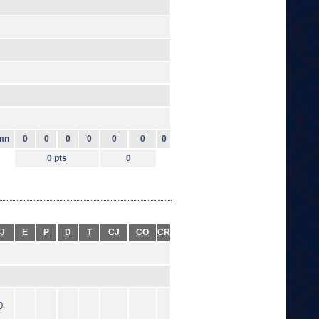
mn
0
0
0
0
0
0
0
0 pts
0
J
E
P
D
T
CJ
CO
CR
0