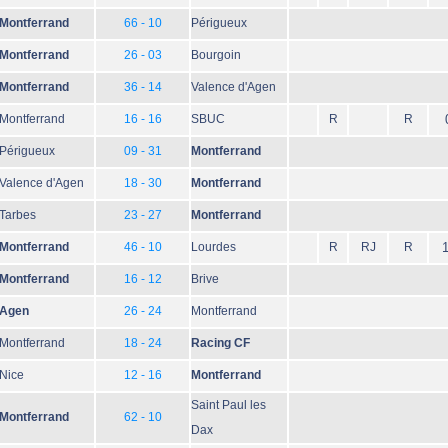
Montferrand
66 - 10
Périgueux
Montferrand
26 - 03
Bourgoin
Montferrand
36 - 14
Valence d'Agen
Montferrand
16 - 16
SBUC
R
R
Périgueux
09 - 31
Montferrand
Valence d'Agen
18 - 30
Montferrand
Tarbes
23 - 27
Montferrand
Montferrand
46 - 10
Lourdes
R
RJ
R
1
Montferrand
16 - 12
Brive
Agen
26 - 24
Montferrand
Montferrand
18 - 24
Racing CF
Nice
12 - 16
Montferrand
Saint Paul les
Montferrand
62 - 10
Dax