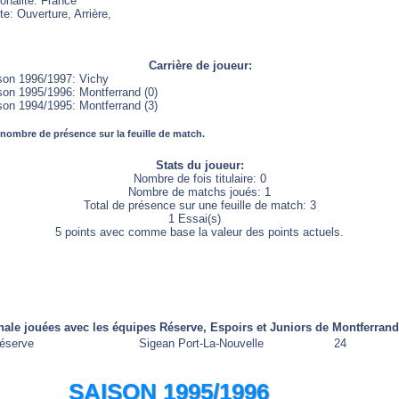
onalité: France
e: Ouverture, Arrière,
Carrière de joueur:
son 1996/1997: Vichy
son 1995/1996: Montferrand (0)
son 1994/1995: Montferrand (3)
 nombre de présence sur la feuille de match.
Stats du joueur:
Nombre de fois titulaire: 0
Nombre de matchs joués: 1
Total de présence sur une feuille de match: 3
1 Essai(s)
5 points avec comme base la valeur des points actuels.
nale jouées avec les équipes Réserve, Espoirs et Juniors de Montferrand
éserve
Sigean Port-La-Nouvelle
24
SAISON 1995/1996