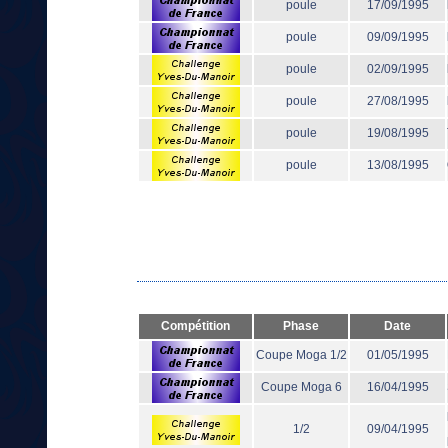
poule
17/09/1995
poule
09/09/1995
poule
02/09/1995
poule
27/08/1995
poule
19/08/1995
poule
13/08/1995
Compétition
Phase
Date
Coupe Moga 1/2
01/05/1995
Coupe Moga 6
16/04/1995
1/2
09/04/1995