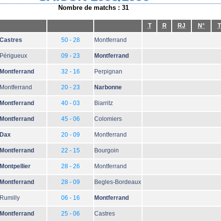
Nombre de matchs : 31
T
R
RJ
N°
T
Castres
50 - 28
Montferrand
Périgueux
09 - 23
Montferrand
Montferrand
32 - 16
Perpignan
Montferrand
20 - 23
Narbonne
Montferrand
40 - 03
Biarritz
Montferrand
45 - 06
Colomiers
Dax
20 - 09
Montferrand
Montferrand
22 - 15
Bourgoin
Montpellier
28 - 26
Montferrand
Montferrand
28 - 09
Begles-Bordeaux
Rumilly
06 - 16
Montferrand
Montferrand
25 - 06
Castres