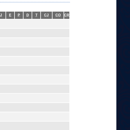
J
E
P
D
T
CJ
CO
CR