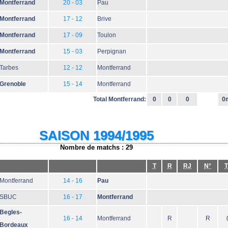
Montferrand
20 - 03
Pau
Montferrand
17 - 12
Brive
Montferrand
17 - 09
Toulon
Montferrand
15 - 03
Perpignan
Tarbes
12 - 12
Montferrand
Grenoble
15 - 14
Montferrand
Total Montferrand:
0
0
0
0
SAISON 1994/1995
Nombre de matchs : 29
T
R
RJ
N°
T
Montferrand
14 - 16
Pau
SBUC
16 - 17
Montferrand
Begles-
16 - 14
Montferrand
R
R
Bordeaux