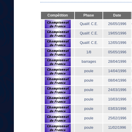
Compétition
Phase
Date
Qualif. C.E.
26/05/1996
Qualif. C.E.
19/05/1996
Qualif. C.E.
12/05/1996
1/8
05/05/1996
barrages
28/04/1996
poule
14/04/1996
poule
08/04/1996
poule
24/03/1996
poule
10/03/1996
poule
03/03/1996
poule
25/02/1996
poule
11/02/1996