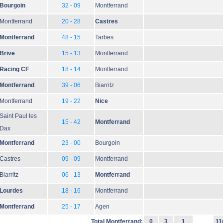
Bourgoin
32 - 09
Montferrand
Montferrand
20 - 28
Castres
Montferrand
48 - 15
Tarbes
Brive
15 - 13
Montferrand
Racing CF
18 - 14
Montferrand
Montferrand
39 - 06
Biarritz
Montferrand
19 - 22
Nice
Saint Paul les
15 - 42
Montferrand
Dax
Montferrand
23 - 00
Bourgoin
Castres
09 - 09
Montferrand
Biarritz
06 - 13
Montferrand
Lourdes
18 - 16
Montferrand
Montferrand
25 - 17
Agen
Total Montferrand:
0
3
1
11