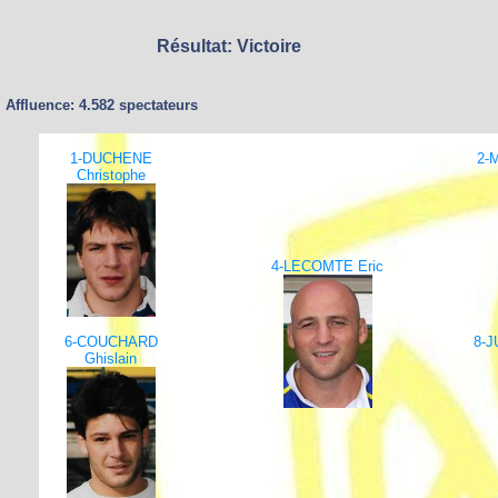
Résultat: Victoire
Affluence: 4.582 spectateurs
1-DUCHENE
2-
Christophe
4-LECOMTE Eric
6-COUCHARD
8-J
Ghislain