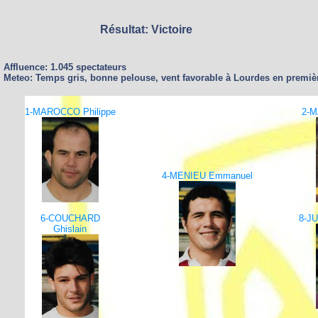
Résultat: Victoire
Affluence: 1.045 spectateurs
Meteo: Temps gris, bonne pelouse, vent favorable à Lourdes en premiè
1-MAROCCO Philippe
2-M
4-MENIEU Emmanuel
6-COUCHARD
8-JU
Ghislain