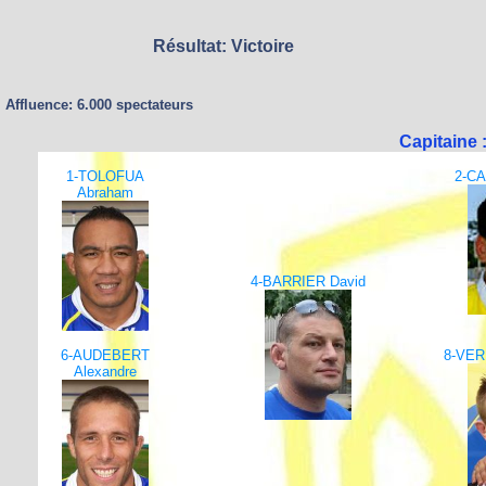
Résultat: Victoire
Affluence: 6.000 spectateurs
Capitaine
1-TOLOFUA
2-C
Abraham
4-BARRIER David
6-AUDEBERT
8-VER
Alexandre