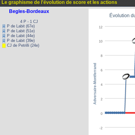
Le graphisme de l'évolution de score et les actions
Begles-Bordeaux
Évolution d
4 P - 1 CJ
P de Labit (67e)
12
P de Labit (51e)
P de Labit (44e)
P de Labit (39e)
10
CJ de Petrilli (24e)
8
Adversaire-Montferrand
6
4
2
0
-2