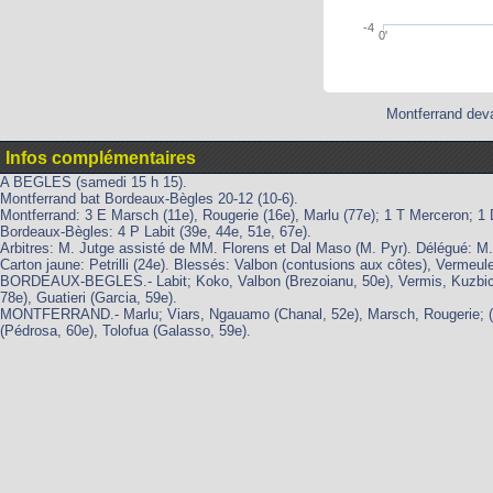
-4
0'
Montferrand deva
Infos complémentaires
A BEGLES (samedi 15 h 15).
Montferrand bat Bordeaux-Bègles 20-12 (10-6).
Montferrand: 3 E Marsch (11e), Rougerie (16e), Marlu (77e); 1 T Merceron; 1
Bordeaux-Bègles: 4 P Labit (39e, 44e, 51e, 67e).
Arbitres: M. Jutge assisté de MM. Florens et Dal Maso (M. Pyr). Délégué: M
Carton jaune: Petrilli (24e). Blessés: Valbon (contusions aux côtes), Vermeu
BORDEAUX-BEGLES.- Labit; Koko, Valbon (Brezoianu, 50e), Vermis, Kuzbick; (o
78e), Guatieri (Garcia, 59e).
MONTFERRAND.- Marlu; Viars, Ngauamo (Chanal, 52e), Marsch, Rougerie; (o)
(Pédrosa, 60e), Tolofua (Galasso, 59e).