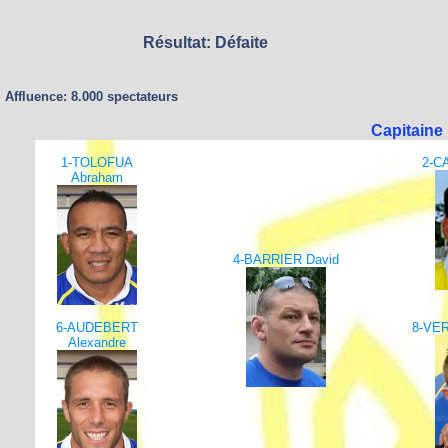
Résultat: Défaite
Affluence: 8.000 spectateurs
Capitaine
1-TOLOFUA
2-C
Abraham
4-BARRIER David
6-AUDEBERT
8-VE
Alexandre