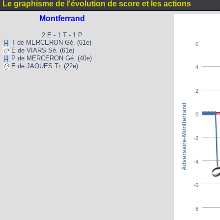
Le graphisme de l'évolution de score et les actions
Montferrand
2 E - 1 T - 1 P
T de MERCERON Gé. (61e)
6
E de VIARS Sé. (61e)
P de MERCERON Gé. (40e)
E de JAQUES Tr. (22e)
4
2
Adversaire-Montferrand
0
-2
-4
-6
-8