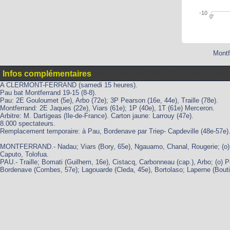
-10
0'
Montf
Infos complémentaires
A CLERMONT-FERRAND (samedi 15 heures).
Pau bat Montferrand 19-15 (8-8).
Pau: 2E Gouloumet (5e), Arbo (72e); 3P Pearson (16e, 44e), Traille (78e).
Montferrand: 2E Jaques (22e), Viars (61e); 1P (40e), 1T (61e) Merceron.
Arbitre: M. Dartigeas (Ile-de-France). Carton jaune: Larrouy (47e).
8.000 spectateurs.
Remplacement temporaire: à Pau, Bordenave par Triep- Capdeville (48e-57e)
MONTFERRAND.- Nadau; Viars (Bory, 65e), Ngauamo, Chanal, Rougerie; (o) S
Caputo, Tolofua.
PAU.- Traille; Bomati (Guilhem, 16e), Cistacq, Carbonneau (cap.), Arbo; (o)
Bordenave (Combes, 57e); Lagouarde (Cleda, 45e), Bortolaso; Laperne (Bouti,