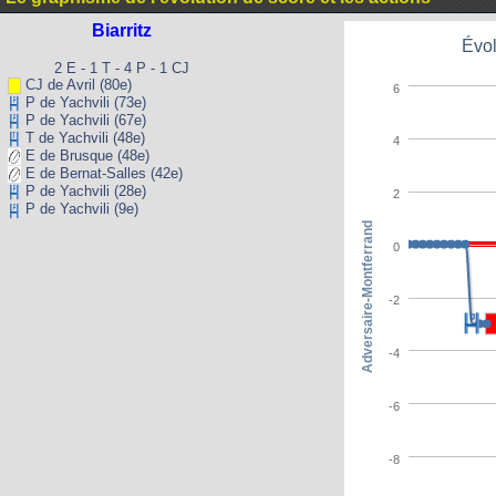
Biarritz
Évol
2 E - 1 T - 4 P - 1 CJ
CJ de Avril (80e)
6
P de Yachvili (73e)
P de Yachvili (67e)
T de Yachvili (48e)
4
E de Brusque (48e)
E de Bernat-Salles (42e)
P de Yachvili (28e)
2
P de Yachvili (9e)
Adversaire-Montferrand
0
-2
-4
-6
-8