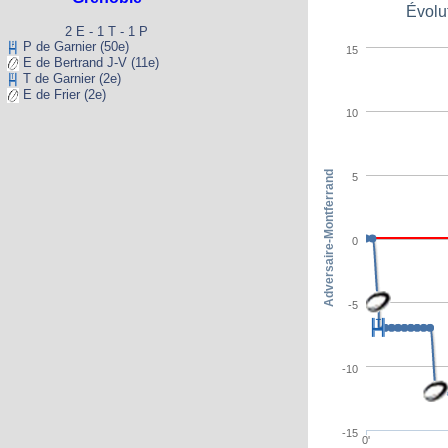
Évolu
2 E - 1 T - 1 P
P de Garnier (50e)
15
E de Bertrand J-V (11e)
T de Garnier (2e)
E de Frier (2e)
10
Adversaire-Montferrand
5
0
-5
-10
-15
0'