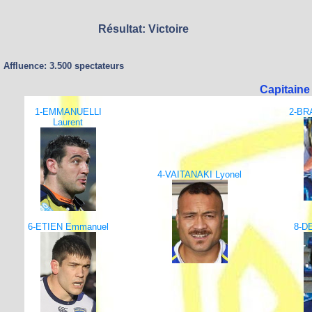
Résultat: Victoire
Affluence: 3.500 spectateurs
Capitain
1-EMMANUELLI
2-BR
Laurent
4-VAITANAKI Lyonel
6-ETIEN Emmanuel
8-D