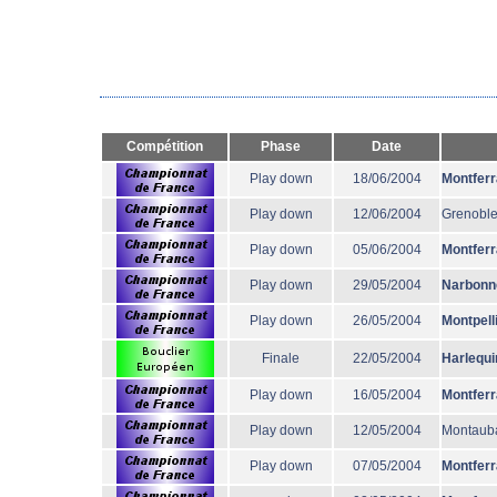
Compétition
Phase
Date
Play down
18/06/2004
Montfer
Play down
12/06/2004
Grenobl
Play down
05/06/2004
Montfer
Play down
29/05/2004
Narbonn
Play down
26/05/2004
Montpell
Finale
22/05/2004
Harlequi
Play down
16/05/2004
Montfer
Play down
12/05/2004
Montaub
Play down
07/05/2004
Montfer