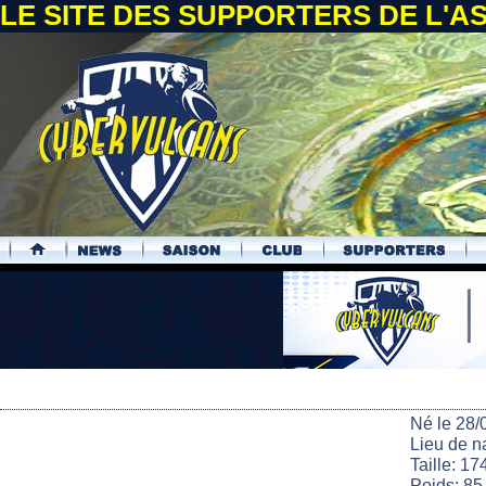
LE SITE DES SUPPORTERS DE L'
.
Né le 28/
Lieu de n
Taille: 17
Poids: 85