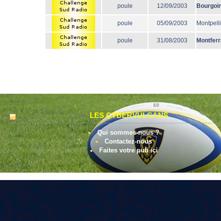
poule
12/09/2003
Bourgoi
poule
05/09/2003
Montpelli
poule
31/08/2003
Montfer
LES CYBERVULCANS
Qui sommes-nous ?
Contactez-nous
Faites votre pub ici