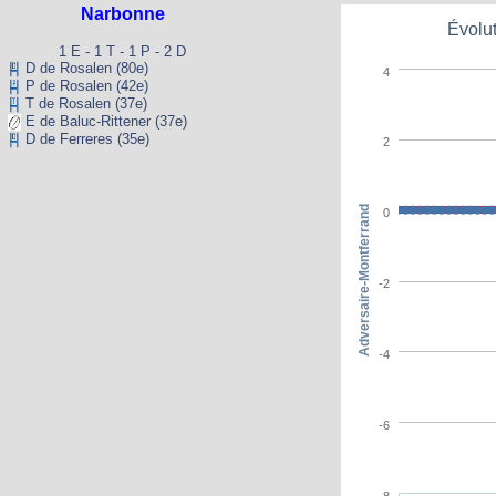
Narbonne
Évolut
1 E - 1 T - 1 P - 2 D
D de Rosalen (80e)
4
P de Rosalen (42e)
T de Rosalen (37e)
E de Baluc-Rittener (37e)
D de Ferreres (35e)
2
Adversaire-Montferrand
0
-2
-4
-6
-8