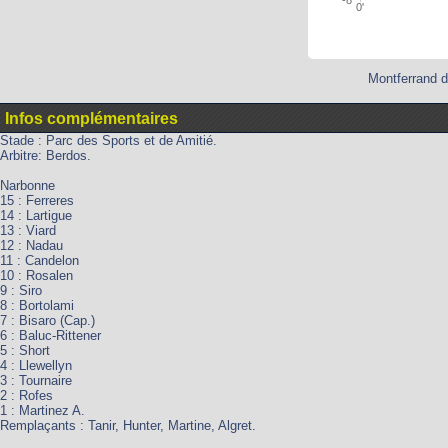
0'
Montferrand d
Infos complémentaires
Stade : Parc des Sports et de Amitié.
Arbitre: Berdos.
Narbonne
15 : Ferreres
14 : Lartigue
13 : Viard
12 : Nadau
11 : Candelon
10 : Rosalen
9 : Siro
8 : Bortolami
7 : Bisaro (Cap.)
6 : Baluc-Rittener
5 : Short
4 : Llewellyn
3 : Tournaire
2 : Rofes
1 : Martinez A.
Remplaçants : Tanir, Hunter, Martine, Algret.