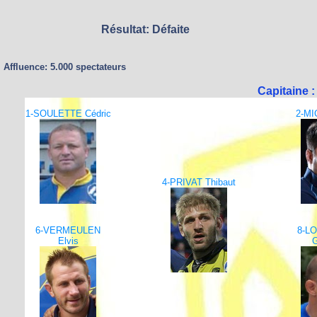
Résultat: Défaite
Affluence: 5.000 spectateurs
Capitaine 
1-SOULETTE Cédric
2-MI
4-PRIVAT Thibaut
6-VERMEULEN
8-L
Elvis
G