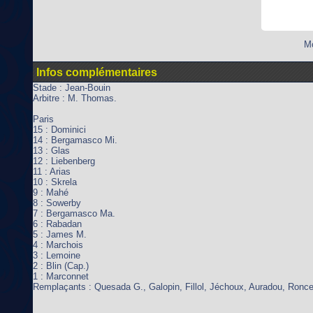
Mo
Infos complémentaires
Stade : Jean-Bouin
Arbitre : M. Thomas.
Paris
15 : Dominici
14 : Bergamasco Mi.
13 : Glas
12 : Liebenberg
11 : Arias
10 : Skrela
9 : Mahé
8 : Sowerby
7 : Bergamasco Ma.
6 : Rabadan
5 : James M.
4 : Marchois
3 : Lemoine
2 : Blin (Cap.)
1 : Marconnet
Remplaçants : Quesada G., Galopin, Fillol, Jéchoux, Auradou, Ronc