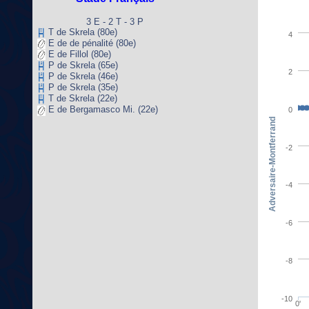
3 E - 2 T - 3 P
T de Skrela (80e)
4
E de de pénalité (80e)
E de Fillol (80e)
P de Skrela (65e)
2
P de Skrela (46e)
P de Skrela (35e)
T de Skrela (22e)
E de Bergamasco Mi. (22e)
0
Adversaire-Montferrand
-2
-4
-6
-8
-10
0'