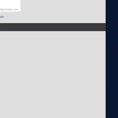
Highcharts.com
in.