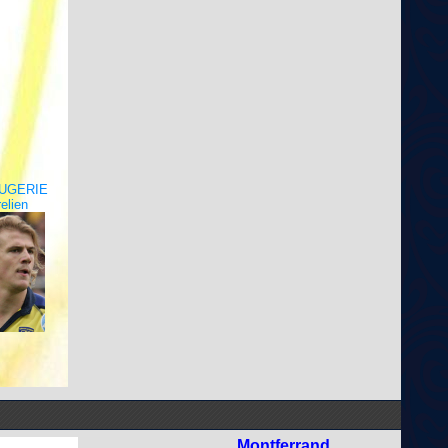
OUGERIE
elien
Montferrand