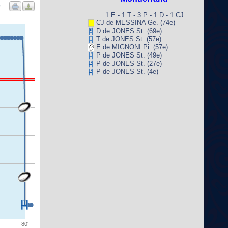
9
1 E - 1 T - 3 P - 1 D - 1 CJ
CJ de MESSINA Ge. (74e)
D de JONES St. (69e)
T de JONES St. (57e)
E de MIGNONI Pi. (57e)
P de JONES St. (49e)
P de JONES St. (27e)
P de JONES St. (4e)
80'