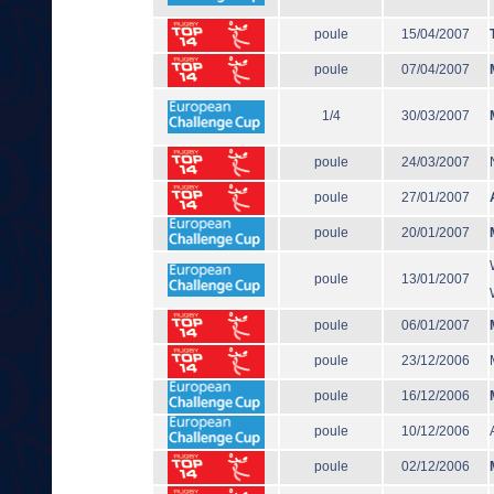
poule
15/04/2007
poule
07/04/2007
1/4
30/03/2007
poule
24/03/2007
poule
27/01/2007
poule
20/01/2007
poule
13/01/2007
poule
06/01/2007
poule
23/12/2006
poule
16/12/2006
poule
10/12/2006
poule
02/12/2006