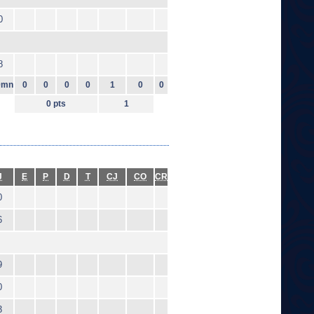
0
8
0mn
0
0
0
0
1
0
0
0 pts
1
J
E
P
D
T
CJ
CO
CR
0
6
9
0
3