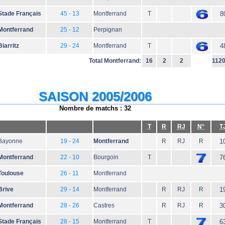
Stade Français
45 - 13
Montferrand
T
8
Montferrand
25 - 12
Perpignan
Biarritz
29 - 24
Montferrand
T
4
Total Montferrand:
16
2
2
112
SAISON 2005/2006
Nombre de matchs : 32
T
R
RJ
N°
T
Bayonne
19 - 24
Montferrand
R
RJ
R
1
Montferrand
22 - 10
Bourgoin
T
7
Toulouse
26 - 11
Montferrand
Brive
29 - 14
Montferrand
R
RJ
R
1
Montferrand
28 - 26
Castres
R
RJ
R
3
Stade Français
28 - 15
Montferrand
T
6