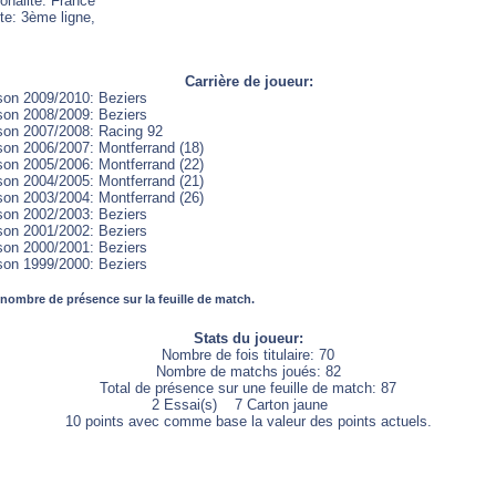
onalité: France
te: 3ème ligne,
Carrière de joueur:
son 2009/2010: Beziers
son 2008/2009: Beziers
son 2007/2008: Racing 92
son 2006/2007: Montferrand (18)
son 2005/2006: Montferrand (22)
son 2004/2005: Montferrand (21)
son 2003/2004: Montferrand (26)
son 2002/2003: Beziers
son 2001/2002: Beziers
son 2000/2001: Beziers
son 1999/2000: Beziers
 nombre de présence sur la feuille de match.
Stats du joueur:
Nombre de fois titulaire: 70
Nombre de matchs joués: 82
Total de présence sur une feuille de match: 87
2 Essai(s) 7 Carton jaune
10 points avec comme base la valeur des points actuels.