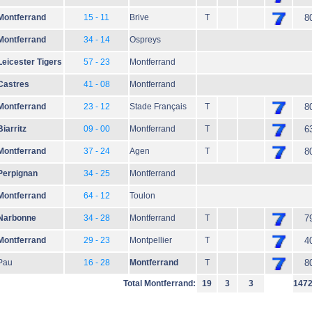
Montferrand
15 - 11
Brive
T
8
Montferrand
34 - 14
Ospreys
Leicester Tigers
57 - 23
Montferrand
Castres
41 - 08
Montferrand
Montferrand
23 - 12
Stade Français
T
8
Biarritz
09 - 00
Montferrand
T
6
Montferrand
37 - 24
Agen
T
8
Perpignan
34 - 25
Montferrand
Montferrand
64 - 12
Toulon
Narbonne
34 - 28
Montferrand
T
7
Montferrand
29 - 23
Montpellier
T
4
Pau
16 - 28
Montferrand
T
8
Total Montferrand:
19
3
3
147