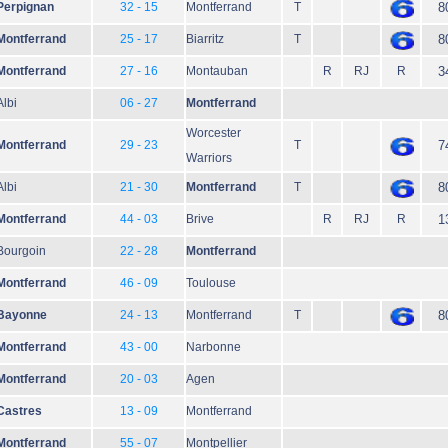
Perpignan
32 - 15
Montferrand
T
8
Montferrand
25 - 17
Biarritz
T
8
Montferrand
27 - 16
Montauban
R
RJ
R
3
Albi
06 - 27
Montferrand
Worcester
Montferrand
29 - 23
T
7
Warriors
Albi
21 - 30
Montferrand
T
8
Montferrand
44 - 03
Brive
R
RJ
R
1
Bourgoin
22 - 28
Montferrand
Montferrand
46 - 09
Toulouse
Bayonne
24 - 13
Montferrand
T
8
Montferrand
43 - 00
Narbonne
Montferrand
20 - 03
Agen
Castres
13 - 09
Montferrand
Montferrand
55 - 07
Montpellier