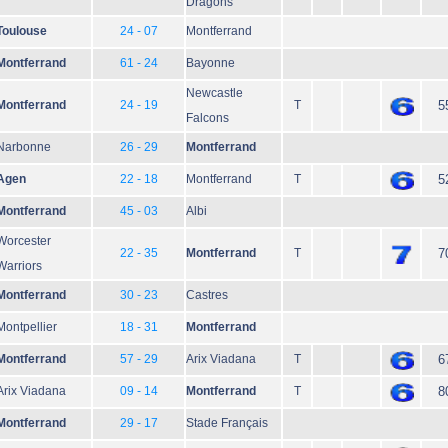
Dragons
Toulouse
24 - 07
Montferrand
Montferrand
61 - 24
Bayonne
Newcastle
Montferrand
24 - 19
T
5
Falcons
Narbonne
26 - 29
Montferrand
Agen
22 - 18
Montferrand
T
5
Montferrand
45 - 03
Albi
Worcester
22 - 35
Montferrand
T
7
Warriors
Montferrand
30 - 23
Castres
Montpellier
18 - 31
Montferrand
Montferrand
57 - 29
Arix Viadana
T
6
Arix Viadana
09 - 14
Montferrand
T
8
Montferrand
29 - 17
Stade Français