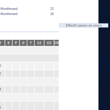
Montferrand
22
Montferrand
26
Effectif saison en cours
J
E
P
D
T
CJ
CO
CR
0
2
4
1