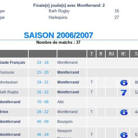
Finale(s) jouée(s) avec Montferrand: 2
ope
Bath Rugby
16
ope
Harlequins
27
SAISON 2006/2007
Nombre de matchs : 37
T
R
RJ
N°
T
Stade Français
23 - 18
Montferrand
Toulouse
15 - 20
Montferrand
Montauban
19 - 21
Montferrand
T
8
Bath Rugby
16 - 22
Montferrand
T
5
Montferrand
70 - 06
Albi
Brive
28 - 22
Montferrand
T
4
Montferrand
40 - 09
Bourgoin
Newport
Montferrand
46 - 29
T
5