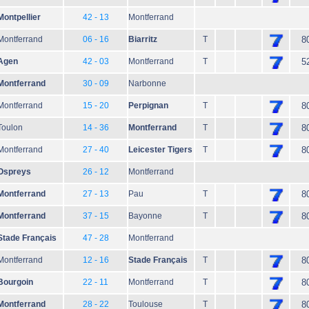
Montpellier
42 - 13
Montferrand
Montferrand
06 - 16
Biarritz
T
8
Agen
42 - 03
Montferrand
T
5
Montferrand
30 - 09
Narbonne
Montferrand
15 - 20
Perpignan
T
8
Toulon
14 - 36
Montferrand
T
8
Montferrand
27 - 40
Leicester Tigers
T
8
Ospreys
26 - 12
Montferrand
Montferrand
27 - 13
Pau
T
8
Montferrand
37 - 15
Bayonne
T
8
Stade Français
47 - 28
Montferrand
Montferrand
12 - 16
Stade Français
T
8
Bourgoin
22 - 11
Montferrand
T
8
Montferrand
28 - 22
Toulouse
T
8