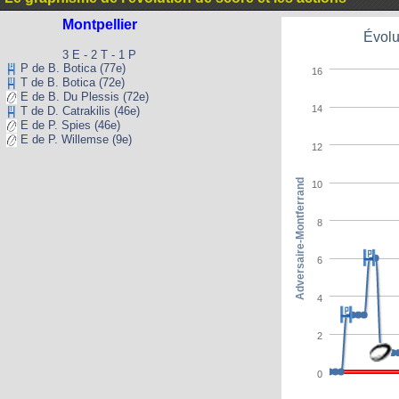
Montpellier
Évolu
3 E - 2 T - 1 P
P de B. Botica (77e)
16
T de B. Botica (72e)
E de B. Du Plessis (72e)
14
T de D. Catrakilis (46e)
E de P. Spies (46e)
E de P. Willemse (9e)
12
Adversaire-Montferrand
10
8
6
4
2
0