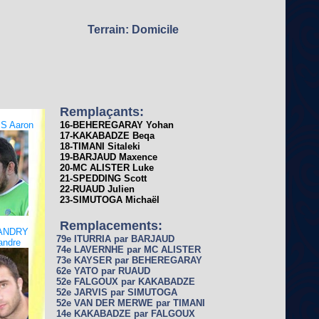
Terrain: Domicile
Remplaçants:
S Aaron
16-BEHEREGARAY Yohan
17-KAKABADZE Beqa
18-TIMANI Sitaleki
19-BARJAUD Maxence
20-MC ALISTER Luke
21-SPEDDING Scott
22-RUAUD Julien
23-SIMUTOGA Michaël
Remplacements:
ANDRY
79e ITURRIA par BARJAUD
andre
74e LAVERNHE par MC ALISTER
73e KAYSER par BEHEREGARAY
62e YATO par RUAUD
52e FALGOUX par KAKABADZE
52e JARVIS par SIMUTOGA
52e VAN DER MERWE par TIMANI
14e KAKABADZE par FALGOUX