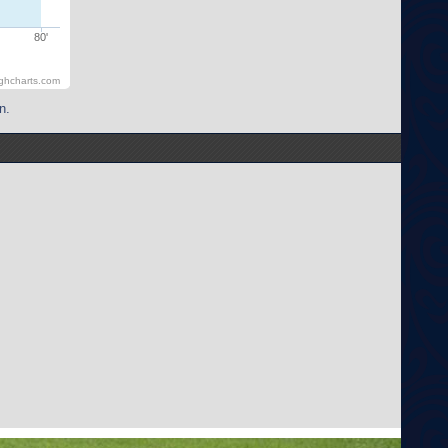
80'
ghcharts.com
n.