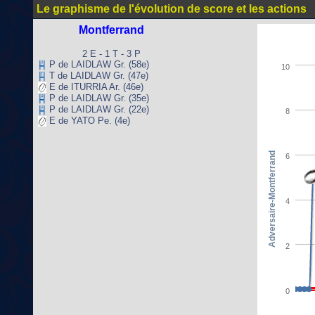
Le graphisme de l'évolution de score et les actions
Montferrand
2 E - 1 T - 3 P
P de LAIDLAW Gr. (58e)
10
T de LAIDLAW Gr. (47e)
E de ITURRIA Ar. (46e)
P de LAIDLAW Gr. (35e)
P de LAIDLAW Gr. (22e)
8
E de YATO Pe. (4e)
Adversaire-Montferrand
6
4
2
0