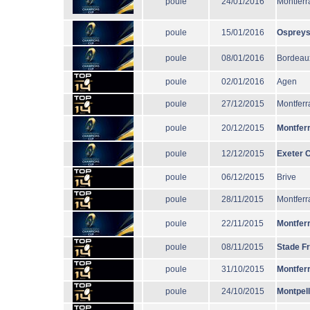
poule
24/01/2016
Montferr
poule
15/01/2016
Osprey
poule
08/01/2016
Bordeau
poule
02/01/2016
Agen
poule
27/12/2015
Montferr
poule
20/12/2015
Montfer
poule
12/12/2015
Exeter C
poule
06/12/2015
Brive
poule
28/11/2015
Montferr
poule
22/11/2015
Montfer
poule
08/11/2015
Stade F
poule
31/10/2015
Montfer
poule
24/10/2015
Montpell