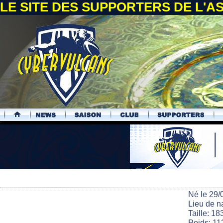
LE SITE DES SUPPORTERS DE L'
.
Né le 29/
Lieu de n
Taille: 18
Poids: 11