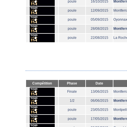
poule
16/10/2015
Montfer
poule
12/09/2015
Montferr
poule
05/09/2015
Oyonna
poule
28/08/2015
Montfer
poule
22/08/2015
La Roche
Compétition
Phase
Date
Finale
13/06/2015
Montferr
1/2
06/06/2015
Montfer
poule
23/05/2015
Montpell
poule
17/05/2015
Montfer