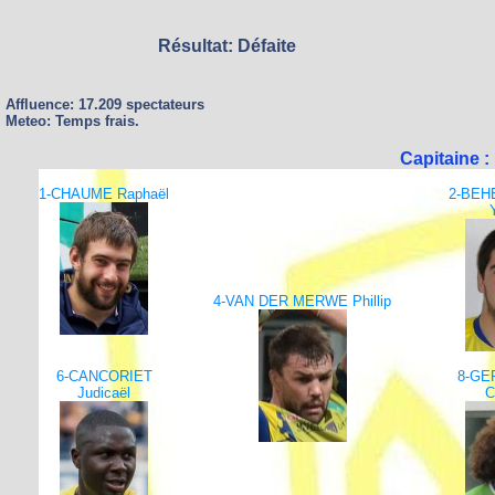
Résultat: Défaite
Affluence: 17.209 spectateurs
Meteo: Temps frais.
Capitaine 
1-CHAUME Raphaël
2-BEH
4-VAN DER MERWE Phillip
6-CANCORIET
8-GE
Judicaël
C