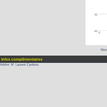
-50
-60
0'
Mont
Infos complémentaires
Arbitre: M. Laurent Cardona.