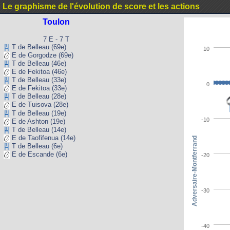
Le graphisme de l'évolution de score et les actions
Toulon
7 E - 7 T
T de Belleau (69e)
10
E de Gorgodze (69e)
T de Belleau (46e)
E de Fekitoa (46e)
T de Belleau (33e)
0
E de Fekitoa (33e)
T de Belleau (28e)
E de Tuisova (28e)
T de Belleau (19e)
-10
E de Ashton (19e)
T de Belleau (14e)
E de Taofifenua (14e)
Adversaire-Montferrand
T de Belleau (6e)
E de Escande (6e)
-20
-30
-40