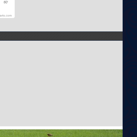
80'
arts.com