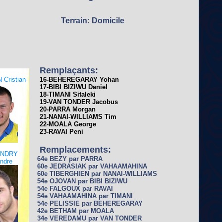
Terrain: Domicile
Remplaçants:
Cristian
16-BEHEREGARAY Yohan
17-BIBI BIZIWU Daniel
18-TIMANI Sitaleki
19-VAN TONDER Jacobus
20-PARRA Morgan
21-NANAI-WILLIAMS Tim
22-MOALA George
23-RAVAI Peni
Remplacements:
ANDRY
64e BEZY par PARRA
ndre
60e JEDRASIAK par VAHAAMAHINA
60e TIBERGHIEN par NANAI-WILLIAMS
54e OJOVAN par BIBI BIZIWU
54e FALGOUX par RAVAI
54e VAHAAMAHINA par TIMANI
54e PELISSIE par BEHEREGARAY
42e BETHAM par MOALA
34e VEREDAMU par VAN TONDER