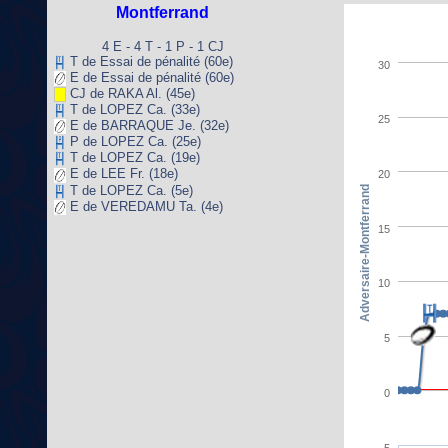
Montferrand
4 E - 4 T - 1 P - 1 CJ
T de Essai de pénalité (60e)
30
E de Essai de pénalité (60e)
CJ de RAKA Al. (45e)
T de LOPEZ Ca. (33e)
25
E de BARRAQUE Je. (32e)
P de LOPEZ Ca. (25e)
T de LOPEZ Ca. (19e)
E de LEE Fr. (18e)
20
T de LOPEZ Ca. (5e)
Adversaire-Montferrand
E de VEREDAMU Ta. (4e)
15
10
5
0
-5