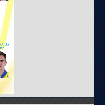
RAILLY
ien