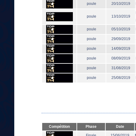
poule
20/10/2019
poule
13/10/2019
poule
05/10/2019
poule
29/09/2019
poule
14/09/2019
poule
08/09/2019
poule
31/08/2019
poule
25/08/2019
Compétition
Phase
Date
Finale
15/06/2019