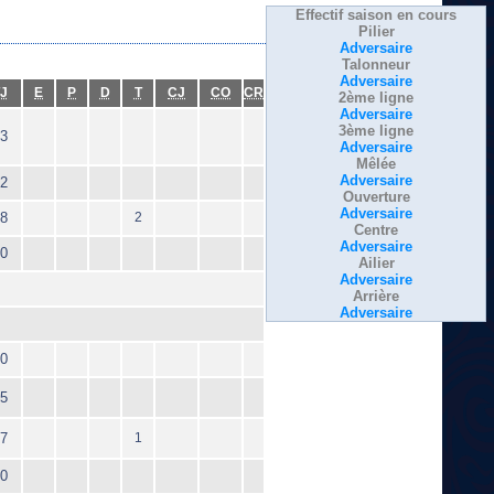
Effectif saison en cours
Pilier
Adversaire
Talonneur
Adversaire
J
E
P
D
T
CJ
CO
CR
2ème ligne
Adversaire
3ème ligne
3
Adversaire
Mêlée
Adversaire
2
Ouverture
Adversaire
8
2
Centre
Adversaire
0
Ailier
Adversaire
Arrière
Adversaire
0
5
7
1
0