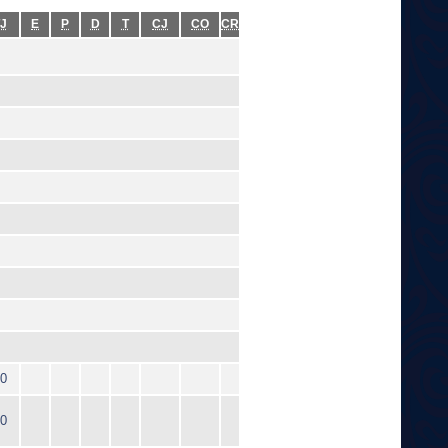
J
E
P
D
T
CJ
CO
CR
0
0