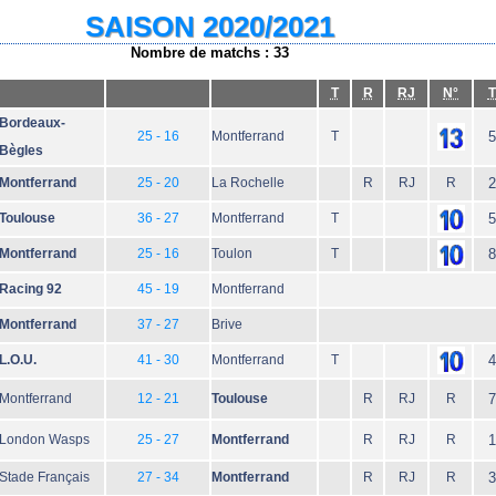
SAISON 2020/2021
Nombre de matchs : 33
T
R
RJ
N°
T
Bordeaux-
25 - 16
Montferrand
T
5
Bègles
Montferrand
25 - 20
La Rochelle
R
RJ
R
2
Toulouse
36 - 27
Montferrand
T
5
Montferrand
25 - 16
Toulon
T
8
Racing 92
45 - 19
Montferrand
Montferrand
37 - 27
Brive
L.O.U.
41 - 30
Montferrand
T
4
Montferrand
12 - 21
Toulouse
R
RJ
R
7
London Wasps
25 - 27
Montferrand
R
RJ
R
1
Stade Français
27 - 34
Montferrand
R
RJ
R
3