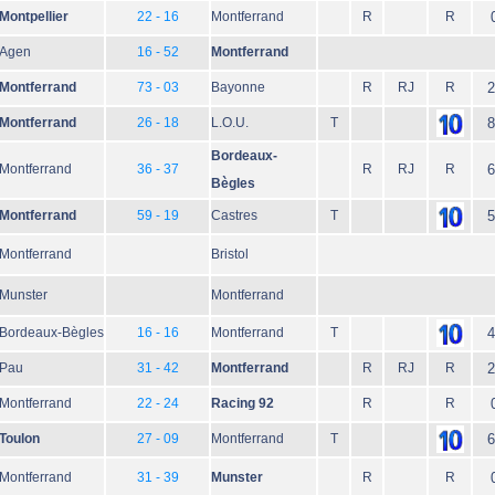
Montpellier
22 - 16
Montferrand
R
R
Agen
16 - 52
Montferrand
Montferrand
73 - 03
Bayonne
R
RJ
R
2
Montferrand
26 - 18
L.O.U.
T
8
Bordeaux-
Montferrand
36 - 37
R
RJ
R
6
Bègles
Montferrand
59 - 19
Castres
T
5
Montferrand
Bristol
Munster
Montferrand
Bordeaux-Bègles
16 - 16
Montferrand
T
4
Pau
31 - 42
Montferrand
R
RJ
R
2
Montferrand
22 - 24
Racing 92
R
R
Toulon
27 - 09
Montferrand
T
6
Montferrand
31 - 39
Munster
R
R