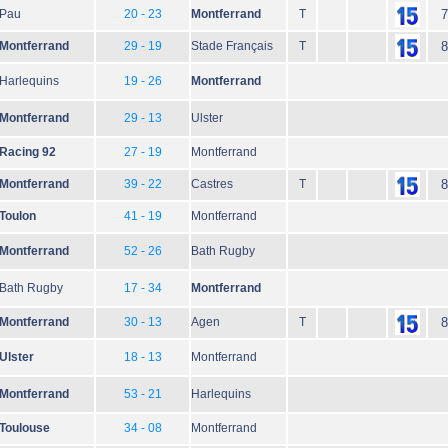
Pau
20 - 23
Montferrand
T
7
Montferrand
29 - 19
Stade Français
T
8
Harlequins
19 - 26
Montferrand
Montferrand
29 - 13
Ulster
Racing 92
27 - 19
Montferrand
Montferrand
39 - 22
Castres
T
8
Toulon
41 - 19
Montferrand
Montferrand
52 - 26
Bath Rugby
Bath Rugby
17 - 34
Montferrand
Montferrand
30 - 13
Agen
T
8
Ulster
18 - 13
Montferrand
Montferrand
53 - 21
Harlequins
Toulouse
34 - 08
Montferrand