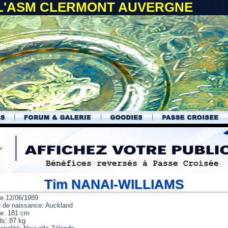
 L'ASM CLERMONT AUVERGNE
Tim NANAI-WILLIAMS
le 12/06/1989
u de naissance: Auckland
lle: 181 cm
ds: 87 kg