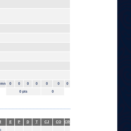
0mn
0
0
0
0
0
0
0
0 pts
0
J
E
P
D
T
CJ
CO
CR
8