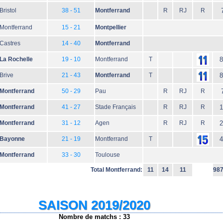
Bristol
38 - 51
Montferrand
R
RJ
R
Montferrand
15 - 21
Montpellier
Castres
14 - 40
Montferrand
La Rochelle
19 - 10
Montferrand
T
8
Brive
21 - 43
Montferrand
T
8
Montferrand
50 - 29
Pau
R
RJ
R
Montferrand
41 - 27
Stade Français
R
RJ
R
1
Montferrand
31 - 12
Agen
R
RJ
R
2
Bayonne
21 - 19
Montferrand
T
4
Montferrand
33 - 30
Toulouse
Total Montferrand:
11
14
11
98
SAISON 2019/2020
Nombre de matchs : 33