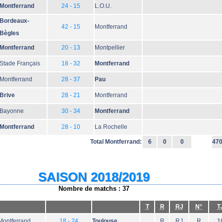
Montferrand
24 - 15
L.O.U.
Bordeaux-
42 - 15
Montferrand
Bègles
Montferrand
20 - 13
Montpellier
Stade Français
18 - 32
Montferrand
Montferrand
28 - 37
Pau
Brive
28 - 21
Montferrand
Bayonne
30 - 34
Montferrand
Montferrand
28 - 10
La Rochelle
Total Montferrand:
6
0
0
47
SAISON 2018/2019
Nombre de matchs : 37
T
R
RJ
N°
T
Montferrand
18 - 24
Toulouse
R
RJ
R
1