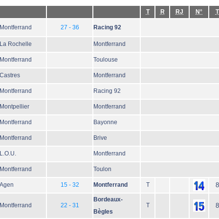
T
R
RJ
N°
T
Montferrand
27 - 36
Racing 92
La Rochelle
Montferrand
Montferrand
Toulouse
Castres
Montferrand
Montferrand
Racing 92
Montpellier
Montferrand
Montferrand
Bayonne
Montferrand
Brive
L.O.U.
Montferrand
Montferrand
Toulon
Agen
15 - 32
Montferrand
T
8
Bordeaux-
Montferrand
22 - 31
T
8
Bègles