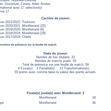
ionalité: Nouvelle-Zélande
e: Ouverture, Centre, Ailier, Arrière,
rnational avec 17 sélection(s)
oa 17
Carrière de joueur:
son 2021/2022: Toulouse
son 2020/2021: Montferrand (25)
son 2019/2020: Montferrand (6)
son 2018/2019: Montferrand (28)
son 2017/2018: Chiefs
 nombre de présence sur la feuille de match.
Stats du joueur:
Nombre de fois titulaire: 32
Nombre de matchs joués: 55
Total de présence sur une feuille de match: 59
4 Essai(s) 3 Pénalité(s) 13 Transformation(s)
55 points avec comme base la valeur des points actuels.
Finale(s) jouée(s) avec Montferrand: 2
Montferrand
18
ope
Montferrand
36