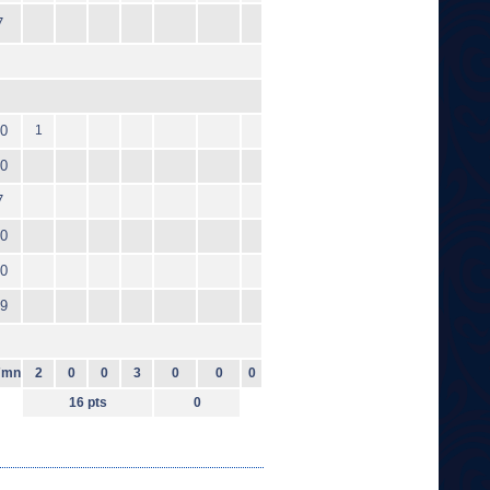
7
0
1
0
7
0
0
9
7mn
2
0
0
3
0
0
0
16 pts
0