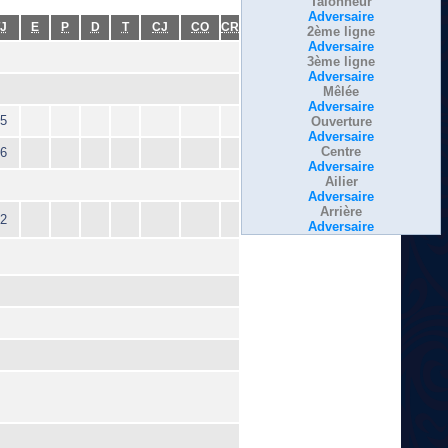
Talonneur
Adversaire
J
E
P
D
T
CJ
CO
CR
2ème ligne
Adversaire
3ème ligne
Adversaire
Mêlée
Adversaire
5
Ouverture
Adversaire
Centre
6
Adversaire
Ailier
Adversaire
Arrière
2
Adversaire