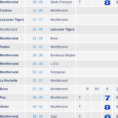
Montferrand
29 - 26
Stade Français
T
8
Castres
12 - 00
Montferrand
Leicester Tigers
27 - 17
Montferrand
Montferrand
10 - 29
Leicester Tigers
Montferrand
41 - 10
Brive
Toulon
32 - 22
Montferrand
Montferrand
29 - 26
Bordeaux-Bègles
Montferrand
25 - 16
L.O.U.
Montferrand
52 - 12
Perpignan
La Rochelle
31 - 27
Montferrand
Brive
27 - 20
Montferrand
R
RJ
R
2
Pau
28 - 20
Montferrand
T
8
Ulster
34 - 31
Montferrand
T
8
Montferrand
25 - 19
Sale
T
8