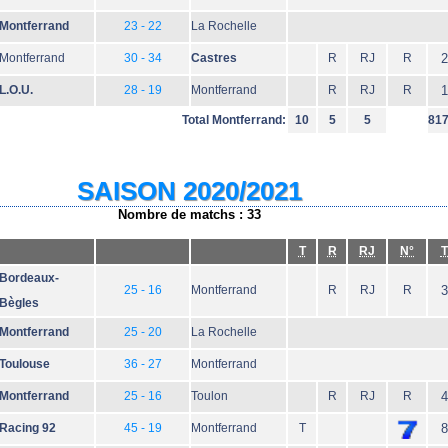
Montferrand
23 - 22
La Rochelle
Montferrand
30 - 34
Castres
R
RJ
R
2
L.O.U.
28 - 19
Montferrand
R
RJ
R
1
Total Montferrand:
10
5
5
81
SAISON 2020/2021
Nombre de matchs : 33
T
R
RJ
N°
T
Bordeaux-
25 - 16
Montferrand
R
RJ
R
3
Bègles
Montferrand
25 - 20
La Rochelle
Toulouse
36 - 27
Montferrand
Montferrand
25 - 16
Toulon
R
RJ
R
4
Racing 92
45 - 19
Montferrand
T
8