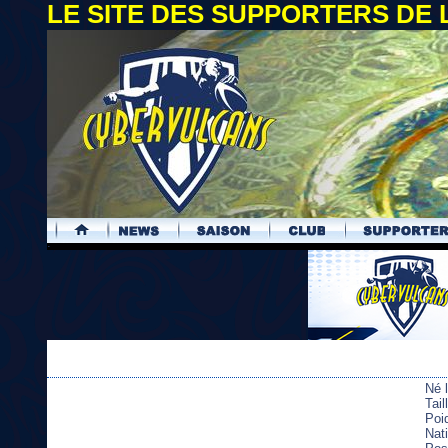
LE SITE DES SUPPORTERS DE
.
Né 
Tai
Poi
Nati