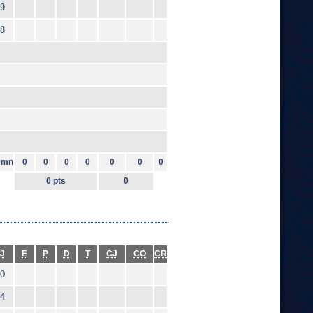
9
8
9mn
0
0
0
0
0
0
0
0 pts
0
J
E
P
D
T
CJ
CO
CR
0
4