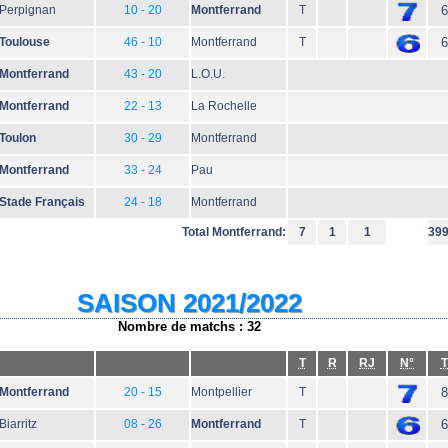
Perpignan
10 - 20
Montferrand
T
6
Toulouse
46 - 10
Montferrand
T
6
Montferrand
43 - 20
L.O.U.
Montferrand
22 - 13
La Rochelle
Toulon
30 - 29
Montferrand
Montferrand
33 - 24
Pau
Stade Français
24 - 18
Montferrand
Total Montferrand:
7
1
1
39
SAISON 2021/2022
Nombre de matchs : 32
T
R
RJ
N°
T
Montferrand
20 - 15
Montpellier
T
8
Biarritz
08 - 26
Montferrand
T
6