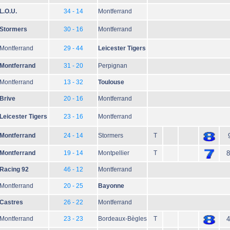
L.O.U.
34 - 14
Montferrand
Stormers
30 - 16
Montferrand
Montferrand
29 - 44
Leicester Tigers
Montferrand
31 - 20
Perpignan
Montferrand
13 - 32
Toulouse
Brive
20 - 16
Montferrand
Leicester Tigers
23 - 16
Montferrand
Montferrand
24 - 14
Stormers
T
Montferrand
19 - 14
Montpellier
T
8
Racing 92
46 - 12
Montferrand
Montferrand
20 - 25
Bayonne
Castres
26 - 22
Montferrand
Montferrand
23 - 23
Bordeaux-Bègles
T
4