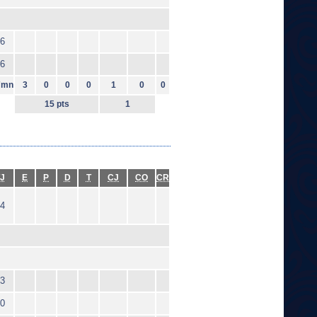
6
6
7mn
3
0
0
0
1
0
0
15 pts
1
J
E
P
D
T
CJ
CO
CR
4
3
0