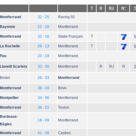
T
R
RJ
N°
T
Montferrand
32 - 25
Racing 92
Bayonne
21 - 18
Montferrand
Montferrand
32 - 16
Stade Français
T
5
La Rochelle
26 - 13
Montferrand
T
5
Pau
23 - 18
Montferrand
Llanelli Scarlets
32 - 30
Montferrand
R
RJ
R
2
Bristol
26 - 33
Montferrand
Montferrand
38 - 10
Brive
Montpellier
34 - 06
Montferrand
Montferrand
36 - 21
Toulon
Bordeaux-
18 - 09
Montferrand
Bègles
Montferrand
41 - 26
Castres