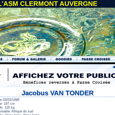
 L'ASM CLERMONT AUVERGNE
Jacobus VAN TONDER
le 03/03/1998
lle: 197 cm
ds: 118 kg
onalité: Afrique du sud