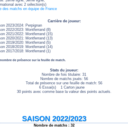
te: 2ème ligne, 3ème ligne,
rnational avec 2 sélection(s)
te des matchs en équipe de France
Carrière de joueur:
son 2023/2024: Perpignan
son 2022/2023: Montferrand (8)
son 2021/2022: Montferrand (15)
son 2020/2021: Montferrand (13)
son 2019/2020: Montferrand (5)
son 2018/2019: Montferrand (14)
son 2017/2018: Montferrand (1)
 nombre de présence sur la feuille de match.
Stats du joueur:
Nombre de fois titulaire: 31
Nombre de matchs joués: 56
Total de présence sur une feuille de match: 56
6 Essai(s) 1 Carton jaune
30 points avec comme base la valeur des points actuels.
SAISON 2022/2023
Nombre de matchs : 32