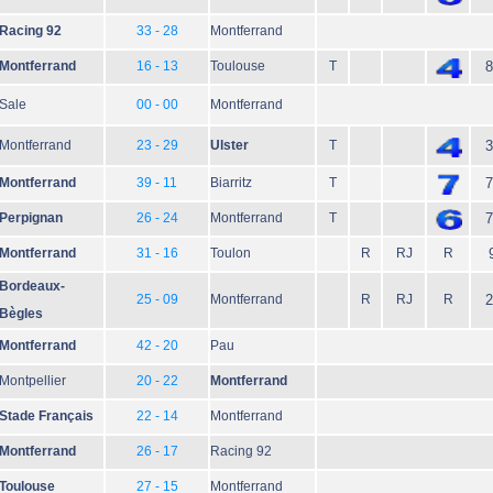
Racing 92
33 - 28
Montferrand
Montferrand
16 - 13
Toulouse
T
8
Sale
00 - 00
Montferrand
Montferrand
23 - 29
Ulster
T
3
Montferrand
39 - 11
Biarritz
T
7
Perpignan
26 - 24
Montferrand
T
7
Montferrand
31 - 16
Toulon
R
RJ
R
Bordeaux-
25 - 09
Montferrand
R
RJ
R
2
Bègles
Montferrand
42 - 20
Pau
Montpellier
20 - 22
Montferrand
Stade Français
22 - 14
Montferrand
Montferrand
26 - 17
Racing 92
Toulouse
27 - 15
Montferrand