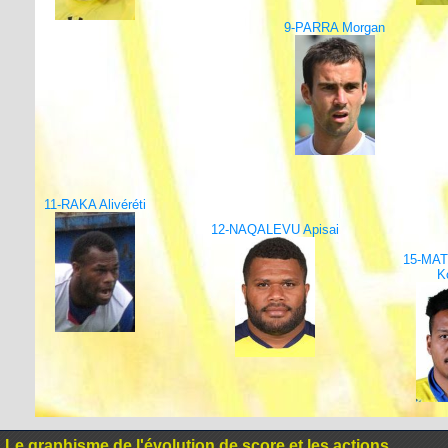
9-PARRA Morgan
11-RAKA Alivéréti
12-NAQALEVU Apisai
15-MA
K
Le graphisme de l'évolution de score et les actions