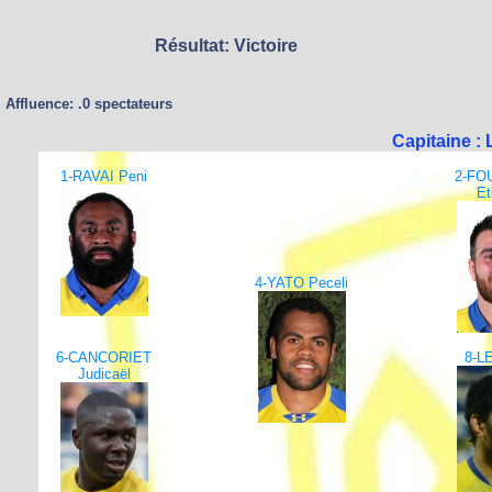
Résultat: Victoire
Affluence: .0 spectateurs
Capitaine :
1-RAVAI Peni
2-FO
Et
4-YATO Peceli
6-CANCORIET
8-LE
Judicaël