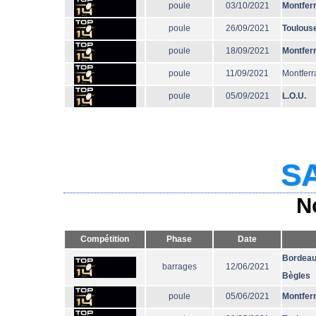
poule
03/10/2021
Montfer
poule
26/09/2021
Toulous
poule
18/09/2021
Montfer
poule
11/09/2021
Montferr
poule
05/09/2021
L.O.U.
SA
N
Compétition
Phase
Date
Bordeau
barrages
12/06/2021
Bègles
poule
05/06/2021
Montfer