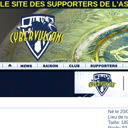
LE SITE DES SUPPORTERS DE L'
.
Né le 20/
Lieu de n
Taille: 18
Poids: 93