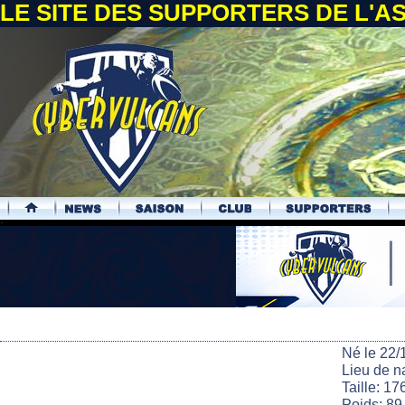
LE SITE DES SUPPORTERS DE L'
.
Né le 22/
Lieu de n
Taille: 17
Poids: 89