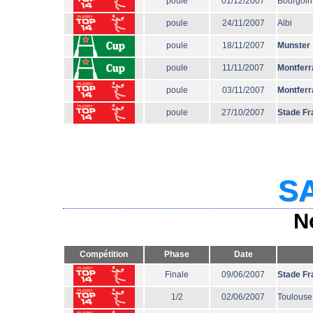
poule
01/12/2007
Bourgoin
poule
24/11/2007
Albi
poule
18/11/2007
Munster
poule
11/11/2007
Montferr
poule
03/11/2007
Montferr
poule
27/10/2007
Stade Fr
SA
N
Compétition
Phase
Date
Finale
09/06/2007
Stade Fr
1/2
02/06/2007
Toulouse