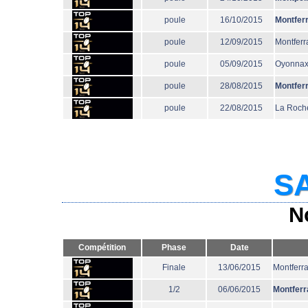
poule
16/10/2015
Montfer
poule
12/09/2015
Montferr
poule
05/09/2015
Oyonna
poule
28/08/2015
Montfer
poule
22/08/2015
La Roche
SA
N
Compétition
Phase
Date
Finale
13/06/2015
Montferr
1/2
06/06/2015
Montferr