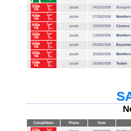
poule
04/10/2008
Bourgoin
poule
27/09/2008
Montferr
poule
20/09/2008
Castres
poule
13/09/2008
Montferr
poule
05/09/2008
Bayonne
poule
30/08/2008
Montferr
poule
26/08/2008
Toulon
SA
N
Compétition
Phase
Date