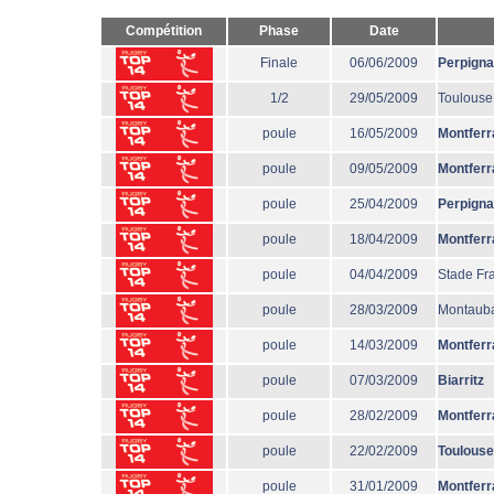
Compétition
Phase
Date
Finale
06/06/2009
Perpign
1/2
29/05/2009
Toulouse
poule
16/05/2009
Montferr
poule
09/05/2009
Montferr
poule
25/04/2009
Perpign
poule
18/04/2009
Montferr
poule
04/04/2009
Stade Fr
poule
28/03/2009
Montaub
poule
14/03/2009
Montferr
poule
07/03/2009
Biarritz
poule
28/02/2009
Montferr
poule
22/02/2009
Toulouse
poule
31/01/2009
Montferr