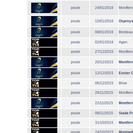
poule
24/01/2016
Montferr
poule
15/01/2016
Osprey
poule
08/01/2016
Bordeau
poule
02/01/2016
Agen
poule
27/12/2015
Montferr
poule
20/12/2015
Montfer
poule
12/12/2015
Exeter C
poule
06/12/2015
Brive
poule
28/11/2015
Montferr
poule
22/11/2015
Montfer
poule
08/11/2015
Stade F
poule
31/10/2015
Montfer
poule
24/10/2015
Montpell