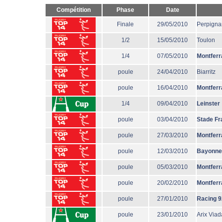
Compétition
Phase
Date
Finale
29/05/2010
Perpigna
1/2
15/05/2010
Toulon
1/4
07/05/2010
Montferr
poule
24/04/2010
Biarritz
poule
16/04/2010
Montferr
1/4
09/04/2010
Leinster
poule
03/04/2010
Stade Fr
poule
27/03/2010
Montferr
poule
12/03/2010
Bayonne
poule
05/03/2010
Montferr
poule
20/02/2010
Montferr
poule
27/01/2010
Racing 9
poule
23/01/2010
Arix Via