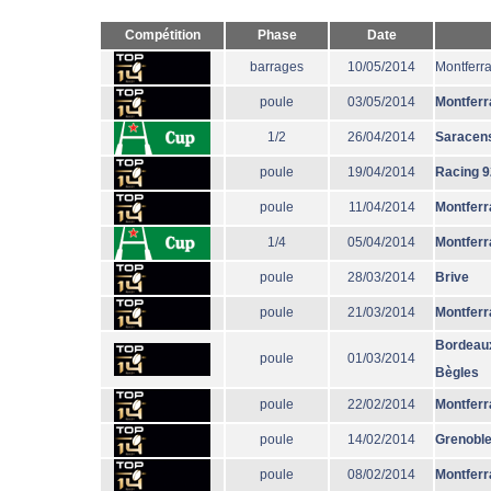
Compétition
Phase
Date
barrages
10/05/2014
Montferr
poule
03/05/2014
Montferr
1/2
26/04/2014
Saracen
poule
19/04/2014
Racing 9
poule
11/04/2014
Montferr
1/4
05/04/2014
Montferr
poule
28/03/2014
Brive
poule
21/03/2014
Montferr
Bordeau
poule
01/03/2014
Bègles
poule
22/02/2014
Montferr
poule
14/02/2014
Grenobl
poule
08/02/2014
Montferr