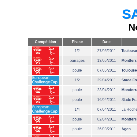
SA
N
Compétition
Phase
Date
1/2
27/05/2011
Toulouse
barrages
13/05/2011
Montferr
poule
07/05/2011
Toulouse
1/2
29/04/2011
Stade Fr
poule
23/04/2011
Montferr
poule
16/04/2011
Stade Fr
1/4
07/04/2011
La Roche
poule
02/04/2011
Montferr
poule
26/03/2011
Agen