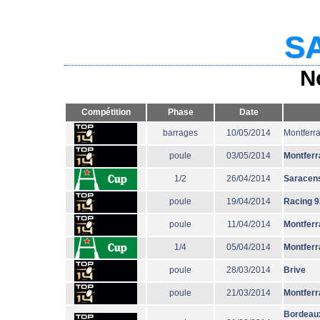
SA
N
Compétition
Phase
Date
barrages
10/05/2014
Montferr
poule
03/05/2014
Montferr
1/2
26/04/2014
Saracen
poule
19/04/2014
Racing 9
poule
11/04/2014
Montferr
1/4
05/04/2014
Montferr
poule
28/03/2014
Brive
poule
21/03/2014
Montferr
Bordeau