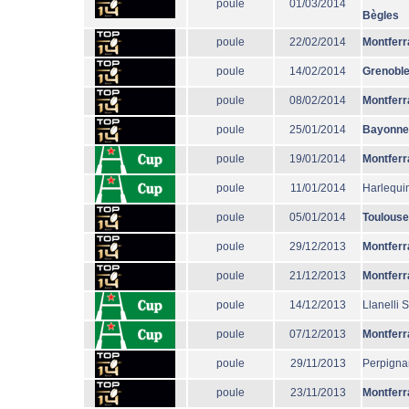
poule
01/03/2014
Bègles
poule
22/02/2014
Montferr
poule
14/02/2014
Grenobl
poule
08/02/2014
Montferr
poule
25/01/2014
Bayonne
poule
19/01/2014
Montferr
poule
11/01/2014
Harlequi
poule
05/01/2014
Toulouse
poule
29/12/2013
Montferr
poule
21/12/2013
Montferr
poule
14/12/2013
Llanelli 
poule
07/12/2013
Montferr
poule
29/11/2013
Perpigna
poule
23/11/2013
Montferr