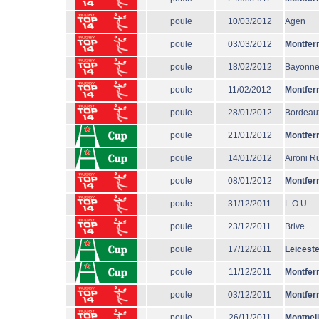
poule
10/03/2012
Agen
poule
03/03/2012
Montfer
poule
18/02/2012
Bayonn
poule
11/02/2012
Montfer
poule
28/01/2012
Bordeau
poule
21/01/2012
Montfer
poule
14/01/2012
Aironi R
poule
08/01/2012
Montfer
poule
31/12/2011
L.O.U.
poule
23/12/2011
Brive
poule
17/12/2011
Leiceste
poule
11/12/2011
Montfer
poule
03/12/2011
Montfer
poule
26/11/2011
Montpell