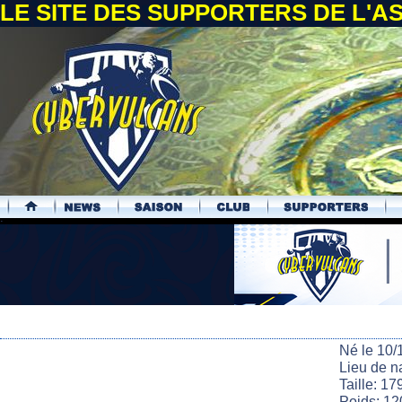
LE SITE DES SUPPORTERS DE L'
.
Né le 10/
Lieu de n
Taille: 17
Poids: 12