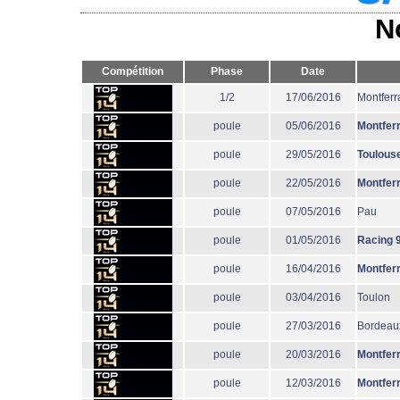
N
Compétition
Phase
Date
1/2
17/06/2016
Montferr
poule
05/06/2016
Montfer
poule
29/05/2016
Toulous
poule
22/05/2016
Montfer
poule
07/05/2016
Pau
poule
01/05/2016
Racing 
poule
16/04/2016
Montfer
poule
03/04/2016
Toulon
poule
27/03/2016
Bordeau
poule
20/03/2016
Montfer
poule
12/03/2016
Montfer