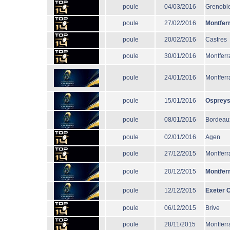
poule
04/03/2016
Grenobl
poule
27/02/2016
Montfer
poule
20/02/2016
Castres
poule
30/01/2016
Montferr
poule
24/01/2016
Montferr
poule
15/01/2016
Osprey
poule
08/01/2016
Bordeau
poule
02/01/2016
Agen
poule
27/12/2015
Montferr
poule
20/12/2015
Montfer
poule
12/12/2015
Exeter C
poule
06/12/2015
Brive
poule
28/11/2015
Montferr