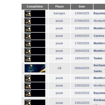
Compétition
Phase
Date
barrages
13/06/2025
Bayonn
poule
07/06/2025
Montpell
poule
31/05/2025
Montfer
poule
24/05/2025
Castres
poule
17/05/2025
Montfer
poule
26/04/2025
Montfer
poule
19/04/2025
Toulon
Northam
1/8
05/04/2025
Saints
poule
29/03/2025
Montfer
poule
22/03/2025
Montferr
poule
02/03/2025
Bayonn
Bordeau
poule
23/02/2025