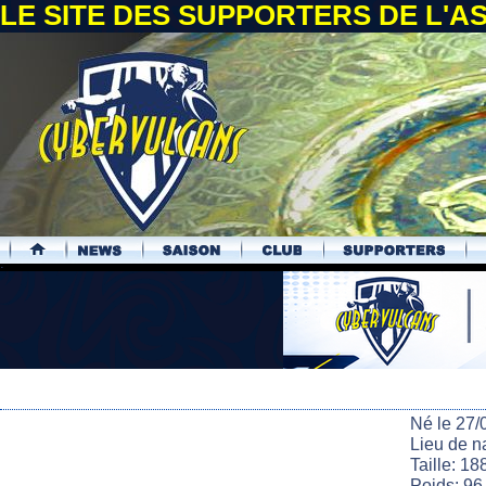
LE SITE DES SUPPORTERS DE L'
.
Né le 27/
Lieu de n
Taille: 18
Poids: 96