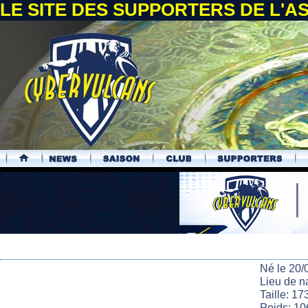
LE SITE DES SUPPORTERS DE L'
.
Né le 20/
Lieu de n
Taille: 17
Poids: 10