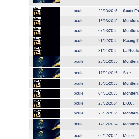
poule
28/03/2015
Stade Fr
poule
13/03/2015
Montferr
poule
07/03/2015
Montferr
poule
21/02/2015
Racing 9
poule
31/01/2015
La Roche
poule
25/01/2015
Montferr
poule
17/01/2015
Sale
poule
10/01/2015
Montferr
poule
04/01/2015
Montferr
poule
28/12/2014
L.O.U.
poule
20/12/2014
Montferr
poule
14/12/2014
Montferr
poule
06/12/2014
Munster