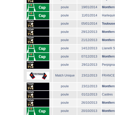
poule
19/01/2014
Montferr
poule
11/01/2014
Harlequi
poule
05/01/2014
Toulouse
poule
29/12/2013
Montferr
poule
21/12/2013
Montferr
poule
14/12/2013
Llanelli 
poule
07/12/2013
Montferr
poule
29/11/2013
Perpigna
Match Unique
23/11/2013
FRANCE
poule
23/11/2013
Montferr
poule
01/11/2013
Castres
poule
26/10/2013
Montferr
poule
20/10/2013
Montferr