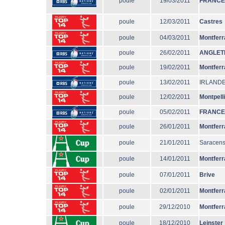
poule
19/03/2011
FRANCE
poule
12/03/2011
Castres
poule
04/03/2011
Montferr
poule
26/02/2011
ANGLET
poule
19/02/2011
Montferr
poule
13/02/2011
IRLAND
poule
12/02/2011
Montpell
poule
05/02/2011
FRANCE
poule
26/01/2011
Montferr
poule
21/01/2011
Saracen
poule
14/01/2011
Montferr
poule
07/01/2011
Brive
poule
02/01/2011
Montferr
poule
29/12/2010
Montferr
poule
18/12/2010
Leinster