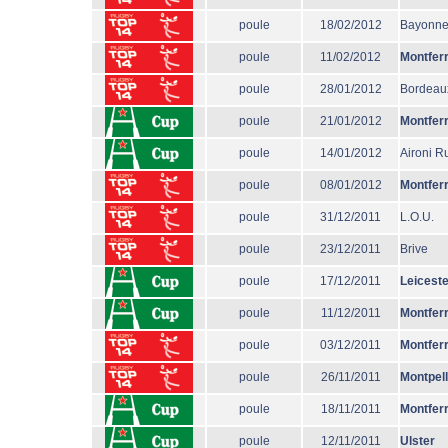
poule
18/02/2012
Bayonn
poule
11/02/2012
Montfer
poule
28/01/2012
Bordeau
poule
21/01/2012
Montfer
poule
14/01/2012
Aironi R
poule
08/01/2012
Montfer
poule
31/12/2011
L.O.U.
poule
23/12/2011
Brive
poule
17/12/2011
Leiceste
poule
11/12/2011
Montfer
poule
03/12/2011
Montfer
poule
26/11/2011
Montpell
poule
18/11/2011
Montfer
poule
12/11/2011
Ulster