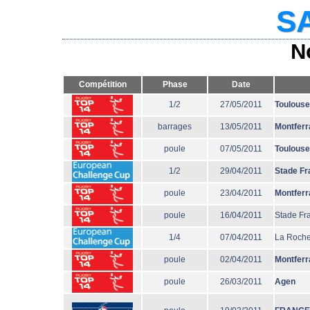
SA
N
Compétition
Phase
Date
1/2
27/05/2011
Toulouse
barrages
13/05/2011
Montferr
poule
07/05/2011
Toulouse
1/2
29/04/2011
Stade Fr
poule
23/04/2011
Montferr
poule
16/04/2011
Stade Fr
1/4
07/04/2011
La Roche
poule
02/04/2011
Montferr
poule
26/03/2011
Agen