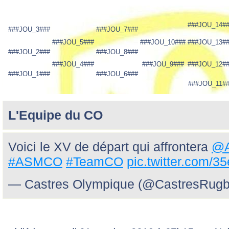
###JOU_14#
###JOU_3###
###JOU_7###
###JOU_5###
###JOU_10###
###JOU_13#
###JOU_2###
###JOU_8###
###JOU_4###
###JOU_9###
###JOU_12#
###JOU_1###
###JOU_6###
###JOU_11#
L'Equipe du CO
Voici le XV de départ qui affrontera
@A
#ASMCO
#TeamCO
pic.twitter.com/
— Castres Olympique (@CastresRug