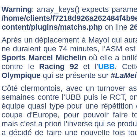
Warning
: array_keys() expects paramet
/home/clients/f7218d926a262484f4b9
content/plugins/matchs.php
on line
2
Après un déplacement à Mayol qui aurai
ne duraient que 74 minutes, l'ASM est
Sports Marcel Michelin
où elle a bril
contre le
Racing 92
et l'
UBB
. Cet
Olympique
qui se présente sur
#LaMei
Côté clermontois, avec un turnover a
semaines contre l'UBB puis le RCT, on 
équipe quasi type pour une répétition 
coupe d'Europe, pour pouvoir faire t
mais c'est a priori l'inverse qui se prod
a décidé de faire une nouvelle fois tou