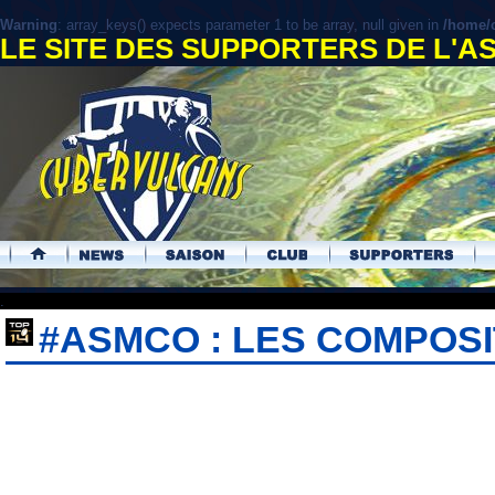
Warning
: array_keys() expects parameter 1 to be array, null given in
/home/c
LE SITE DES SUPPORTERS DE L'
.
#ASMCO : LES COMPOSI