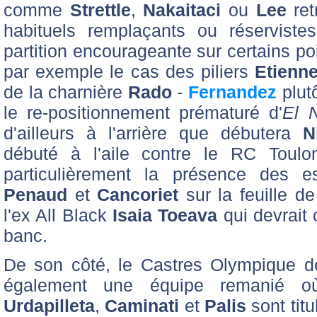
comme
Strettle
,
Nakaitaci
ou
Lee
ret
habituels remplaçants ou réserviste
partition encourageante sur certains poi
par exemple le cas des piliers
Etienn
de la charnière
Rado
-
Fernandez
plut
le re-positionnement prématuré d'
El 
d'ailleurs à l'arrière que débutera
N
débuté à l'aile contre le RC Toulo
particulièrement la présence des 
Penaud
et
Cancoriet
sur la feuille d
l'ex All Black
Isaia Toeava
qui devrait 
banc.
De son côté, le Castres Olympique 
également une équipe remanié 
Urdapilleta
,
Caminati
et
Palis
sont titu