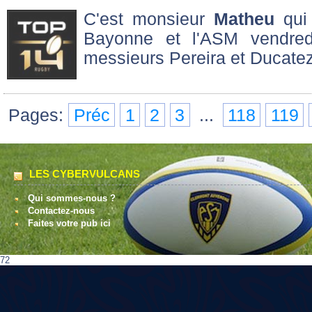
C'est monsieur
Matheu
qui 
Bayonne et l'ASM vendredi
messieurs Pereira et Ducatez
Pages:
Préc
1
2
3
...
118
119
LES CYBERVULCANS
Qui sommes-nous ?
Contactez-nous
Faites votre pub ici
72