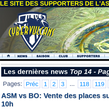
LE SITE DES SUPPORTERS DE L'
.
Les dernières news
Top 14 - Pa
Pages:
Préc
1
2
3
...
118
119
ASM vs BO: Vente des places sur 
10h