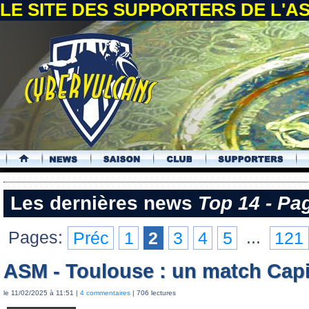
LE SITE DES SUPPORTERS DE L'
.
Les dernières news
Top 14 - Pa
Pages:
Préc
1
2
3
4
5
...
121
ASM - Toulouse : un match Capi
le 11/02/2025 à 11:51 |
4 commentaires
| 706 lectures