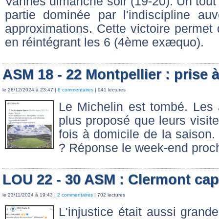
Vannes dimanche soir (19-20). Un tout
partie dominée par l'indiscipline a
approximations. Cette victoire permet
en réintégrant les 6 (4ème exæquo).
ASM 18 - 22 Montpellier : prise 
le 28/12/2024 à 23:47 |
8 commentaires
| 941 lectures
Le Michelin est tombé. Les 
plus proposé que leurs visit
fois à domicile de la saison.
? Réponse le week-end proch
LOU 22 - 30 ASM : Clermont capi
le 23/11/2024 à 19:43 |
2 commentaires
| 702 lectures
L'injustice était aussi grand