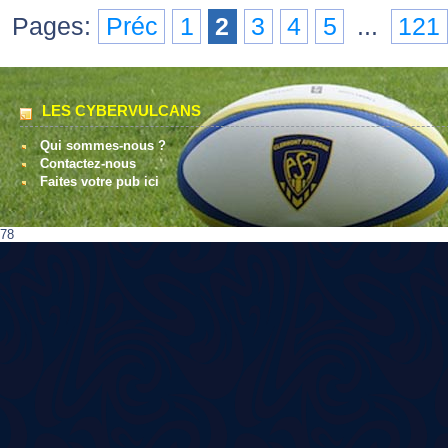
Pages:
Préc
1
2
3
4
5
...
121
LES CYBERVULCANS
Qui sommes-nous ?
Contactez-nous
Faites votre pub ici
78