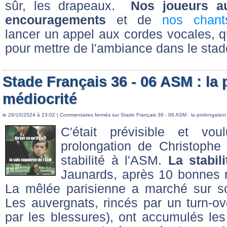
sûr, les drapeaux.
Nos joueurs a
encouragements
et de
nos chant
lancer un appel aux cordes vocales, qu
pour mettre de l'ambiance dans le sta
Stade Français 36 - 06 ASM : la 
médiocrité
le 26/10/2024 à 23:02 |
Commentaires fermés
sur Stade Français 36 - 06 ASM : la prolongation 
C'était prévisible et vo
prolongation de Christophe
stabilité à l'ASM.
La stabil
Jaunards, après 10 bonnes m
La mêlée parisienne a marché sur s
Les auvergnats, rincés par un turn-ove
par les blessures), ont accumulés les