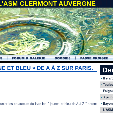
 L'ASM CLERMONT AUVERGNE
E ET BLEU » DE A À Z SUR PARIS.
De
Il y a
Toulou
Falgou
3 jeun
Bayonn
nier les co-auteurs du livre les " jaunes et bleu de A à Z " seront
L’ASM 