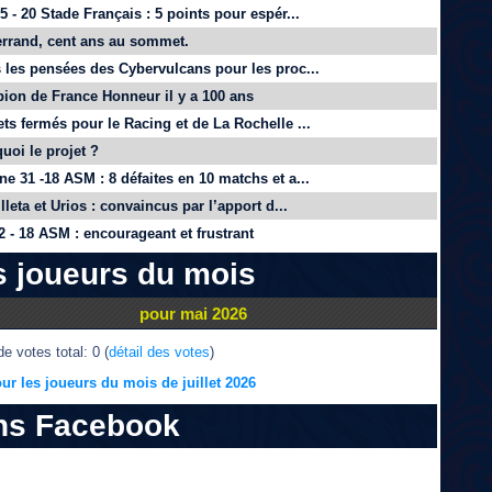
 - 20 Stade Français : 5 points pour espér...
rrand, cent ans au sommet.
 les pensées des Cybervulcans pour les proc...
on de France Honneur il y a 100 ans
ts fermés pour le Racing et de La Rochelle ...
quoi le projet ?
e 31 -18 ASM : 8 défaites en 10 matchs et a...
lleta et Urios : convaincus par l’apport d...
 - 18 ASM : encourageant et frustrant
s joueurs du mois
pour mai 2026
e votes total: 0 (
détail des votes
)
ur les joueurs du mois de juillet 2026
ns Facebook