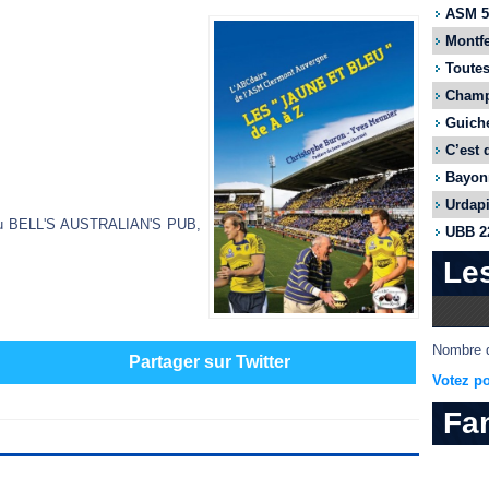
ASM 55
Montfe
Toutes
Champi
Guiche
C’est 
Bayonn
Urdapi
h au BELL'S AUSTRALIAN'S PUB,
UBB 22
Le
Nombre d
Partager sur Twitter
Votez po
Fa