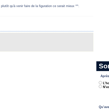
lutôt qu'à venir faire de la figuration ce serait mieux ^^.
So
Après
L’h
N’es
Qu’ave