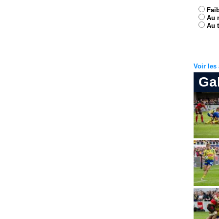
Fai
Au 
Au t
Voir le
Ga