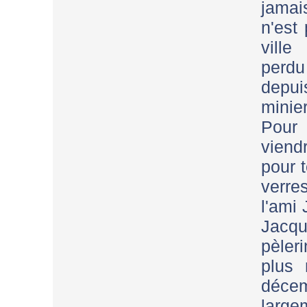
jamai
n'est
ville
perd
depui
minie
Pour 
viend
pour t
verre
l'ami
Jacq
pèler
plus 
déce
large