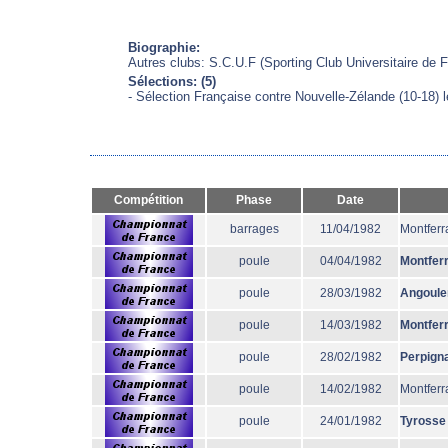
Biographie:
Autres clubs: S.C.U.F (Sporting Club Universitaire de
Sélections: (5)
- Sélection Française contre Nouvelle-Zélande (10-18) 
Compétition
Phase
Date
barrages
11/04/1982
Montferr
poule
04/04/1982
Montfer
poule
28/03/1982
Angoul
poule
14/03/1982
Montfer
poule
28/02/1982
Perpign
poule
14/02/1982
Montferr
poule
24/01/1982
Tyrosse