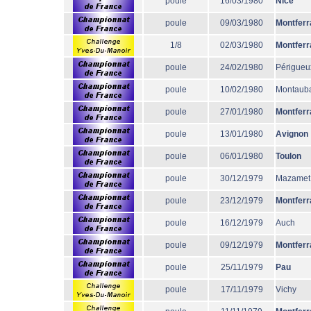
poule
16/03/1980
Nice
poule
09/03/1980
Montferr
1/8
02/03/1980
Montferr
poule
24/02/1980
Périgueu
poule
10/02/1980
Montaub
poule
27/01/1980
Montferr
poule
13/01/1980
Avignon
poule
06/01/1980
Toulon
poule
30/12/1979
Mazamet
poule
23/12/1979
Montferr
poule
16/12/1979
Auch
poule
09/12/1979
Montferr
poule
25/11/1979
Pau
poule
17/11/1979
Vichy