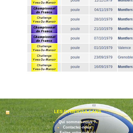
poule
11/11/1979
Montferr
poule
04/11/1979
Montferr
poule
28/10/1979
Montferr
poule
21/10/1979
Montferr
poule
07/10/1979
Montferr
poule
01/10/1979
Valence
poule
23/09/1979
Grenoble
poule
16/09/1979
Montferr
LES CYBERVULCANS
Qui sommes-nous ?
Contactez-nous
Faites votre pub ici