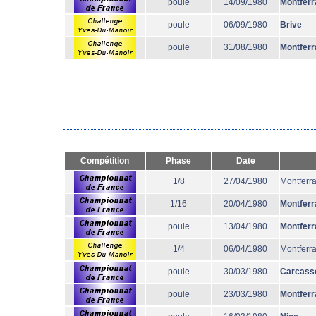
poule
14/09/1980
Montferr
poule
06/09/1980
Brive
poule
31/08/1980
Montferr
Compétition
Phase
Date
1/8
27/04/1980
Montferr
1/16
20/04/1980
Montferr
poule
13/04/1980
Montferr
1/4
06/04/1980
Montferr
poule
30/03/1980
Carcass
poule
23/03/1980
Montferr