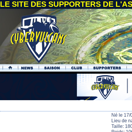
LE SITE DES SUPPORTERS DE L'
.
Né le 17/
Lieu de n
Taille: 18
Poids: 10