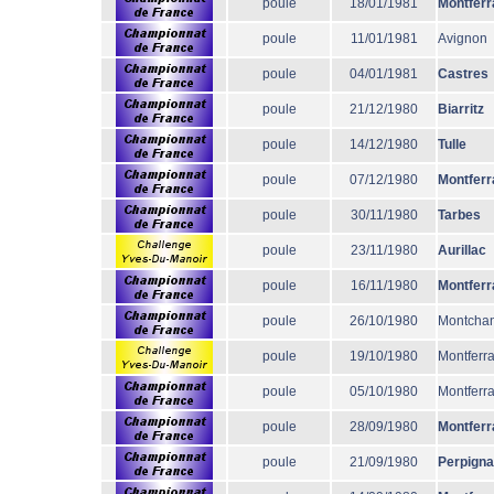
poule
18/01/1981
Montferr
poule
11/01/1981
Avignon
poule
04/01/1981
Castres
poule
21/12/1980
Biarritz
poule
14/12/1980
Tulle
poule
07/12/1980
Montferr
poule
30/11/1980
Tarbes
poule
23/11/1980
Aurillac
poule
16/11/1980
Montferr
poule
26/10/1980
Montcha
poule
19/10/1980
Montferr
poule
05/10/1980
Montferr
poule
28/09/1980
Montferr
poule
21/09/1980
Perpign