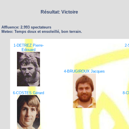
Résultat: Victoire
Affluence: 2.993 spectateurs
Meteo: Temps doux et ensoleillé, bon terrain.
1-DETREZ Pierre-
2-
Edouard
4-BRUGIROUX Jacques
6-COSTES Gérard
8-C