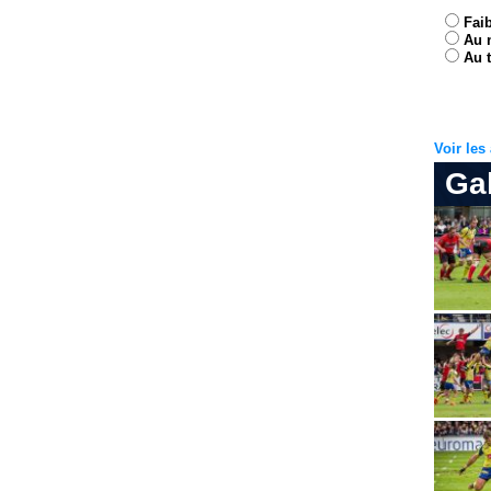
Fai
Au 
Au t
Voir le
Ga