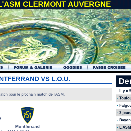
 L'ASM CLERMONT AUVERGNE
NTFERRAND VS L.O.U.
De
Il y a
match pour le prochain match de l'ASM.
Toulou
Falgou
3 jeun
S
Bayonn
Montferrand
L’ASM 