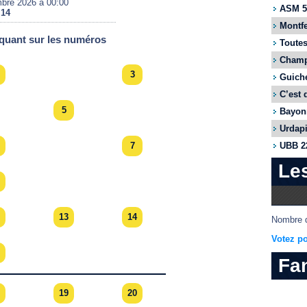
mbre 2026 à 00:00
ASM 55
 14
Montfe
iquant sur les numéros
Toutes
Champi
3
Guiche
C’est 
5
Bayonn
Urdapi
UBB 22
7
Le
13
14
Nombre d
Votez po
Fa
19
20