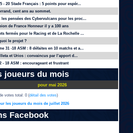
 - 20 Stade Français : 5 points pour espér...
rrand, cent ans au sommet.
 les pensées des Cybervulcans pour les proc...
on de France Honneur il y a 100 ans
ts fermés pour le Racing et de La Rochelle ...
quoi le projet ?
e 31 -18 ASM : 8 défaites en 10 matchs et a...
lleta et Urios : convaincus par l’apport d...
 - 18 ASM : encourageant et frustrant
s joueurs du mois
pour mai 2026
e votes total: 0 (
détail des votes
)
ur les joueurs du mois de juillet 2026
ns Facebook