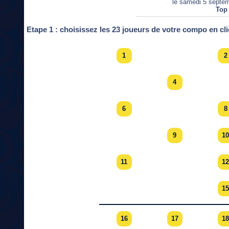
le samedi 5 septe
Top
Etape 1 : choisissez les 23 joueurs de votre compo en cl
1
2
4
6
8
9
10
11
12
15
16
17
18