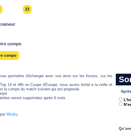
23
traineur
votre compo
tre compo
vous permettre d'échanger avec vos amis sur les forums, sur les
So
Top 14 et 48h en Coupe d'Europe, nous avons limité à la veille et
'est la compo du match suivant qui est proposée
Après
urant
générées seront supprimées après 6 mois
L’h
N’es
 par
Mouky
.
Qu’ave