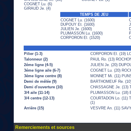
COGNET Lu. (6)
GIRAUD Je. (4)
TEMPS DE JEU
COGNET Lu. (1600)
C
DUPOUY Et. (1600)
J
JULIEN Je. (1600)
D
PLUMASSON Lu. (1600)
P
CORPORON El. (1520)
C
Pilier (1-3)
CORPORON El. (19) LO
Talonneur (2)
PAUL Ro. (13) ROCHON 
2éme ligne (4-5)
JULIEN Je. (20) DUPOU
3éme ligne aile (6-7)
COGNET Lu. (20) ROCH
3éme ligne centre (8)
MONNET Mi. (11) PUNS
Demi de mélée (9)
BARTHOMEUF Re. (10) 
Demi d'ouverture (10)
CHASSAGNE Je. (13) T
3/4 aile (11-14)
PLUMASSON Lu. (18) B
3/4 centre (12-13)
COURTADON Lo. (11) T
(1)
Arrière (15)
VESVRE An. (11) SAVY
Remerciements et sources