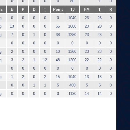
0
0
0
0
0
80
1
1
0
ds
E
P
D
T
Point
TJ
FM
T
R
g
0
0
0
0
0
1040
26
26
0
g
13
0
0
0
65
1600
20
20
0
g
7
0
1
0
38
1280
23
23
0
0
0
0
0
0
0
0
0
0
g
2
0
0
0
10
1360
23
23
0
g
3
2
1
12
48
1200
22
22
0
0
0
0
0
0
0
0
0
0
g
1
2
0
2
15
1040
13
13
0
0
0
1
1
5
400
5
5
0
g
0
0
0
0
0
1120
14
14
0