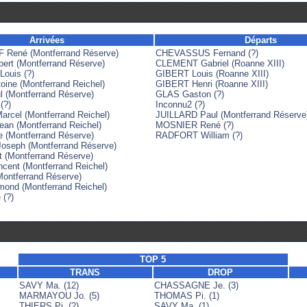
Arrivées
Départs
ené (Montferrand Réserve)
CHEVASSUS Fernand (?)
rt (Montferrand Réserve)
CLEMENT Gabriel (Roanne XIII)
uis (?)
GIBERT Louis (Roanne XIII)
ne (Montferrand Reichel)
GIBERT Henri (Roanne XIII)
(Montferrand Réserve)
GLAS Gaston (?)
(?)
Inconnu2 (?)
cel (Montferrand Reichel)
JUILLARD Paul (Montferrand Réserve
n (Montferrand Reichel)
MOSNIER René (?)
(Montferrand Réserve)
RADFORT William (?)
eph (Montferrand Réserve)
(Montferrand Réserve)
nt (Montferrand Reichel)
ontferrand Réserve)
nd (Montferrand Reichel)
 (?)
TOP 5
TRANS
DROP
SAVY Ma. (12)
CHASSAGNE Je. (3)
MARMAYOU Jo. (5)
THOMAS Pi. (1)
THIERS Pi. (2)
SAVY Ma. (1)