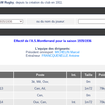
'ASM Rugby
, depuis la création du club en 1911.
ou du nom du joueur:
Effectif de l'A.S.Montferrand pour la saison 1935/1936
L'equipe des dirigeants:
Président omnisport:
MICHELIN Marcel
Entraîneur:
FRANCQUENELLE Antoine
Poste
Int.
Taille
Poi
3è, Mê, Ouv,
0m
13
Cen, Ail,
1m72
79k
Cen,
0m
14
Ouv, Cen,
Int.
1m72
70k