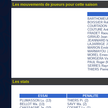
Les mouvements de joueurs pour cette saison
BARTHOMEUF R
BOISSIER Robe
COURTADON Lo
COUTURE Antoi
FRADET Raoul 
GIRAUD Jean 
JEANNIARD Mar
LAJARRIGE Jea
MARION Emile 
MARMAYOU Jos
MOREL Ernest 
MORGERA Vince
PAUL Roger (M
SERRES Raymo
THIERS Pierre
Les stats
ESSAI
PENALITE
PLUMASSON Lu. (13)
THIERS Pi. (2)
BELLOT Ma. (13)
SAVY Ma. (2)
CHASSAGNE Je. (10)
COGNET Lu. (1)