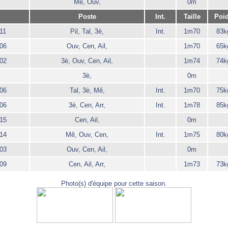
Mê, Ouv,
0m
Poste
Int.
Taille
Poi
11
Pil, Tal, 3è,
Int.
1m70
83k
06
Ouv, Cen, Ail,
1m70
65k
02
3è, Ouv, Cen, Ail,
1m74
74k
3è,
0m
06
Tal, 3è, Mê,
Int.
1m70
75k
06
3è, Cen, Arr,
Int.
1m78
85k
15
Cen, Ail,
0m
14
Mê, Ouv, Cen,
Int.
1m75
80k
03
Ouv, Cen, Ail,
0m
09
Cen, Ail, Arr,
1m73
73k
Photo(s) d'équipe pour cette saison.