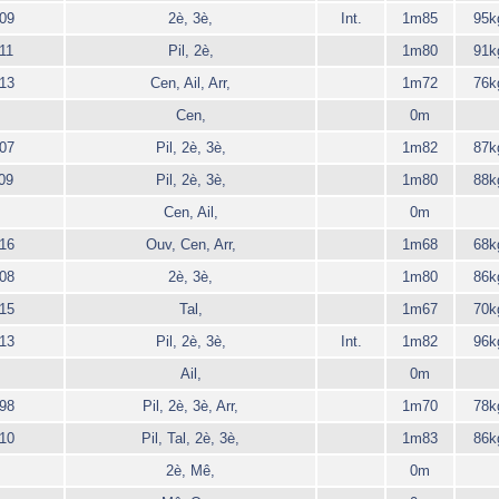
09
2è, 3è,
Int.
1m85
95k
11
Pil, 2è,
1m80
91k
13
Cen, Ail, Arr,
1m72
76k
Cen,
0m
07
Pil, 2è, 3è,
1m82
87k
09
Pil, 2è, 3è,
1m80
88k
Cen, Ail,
0m
16
Ouv, Cen, Arr,
1m68
68k
08
2è, 3è,
1m80
86k
15
Tal,
1m67
70k
13
Pil, 2è, 3è,
Int.
1m82
96k
Ail,
0m
98
Pil, 2è, 3è, Arr,
1m70
78k
10
Pil, Tal, 2è, 3è,
1m83
86k
2è, Mê,
0m