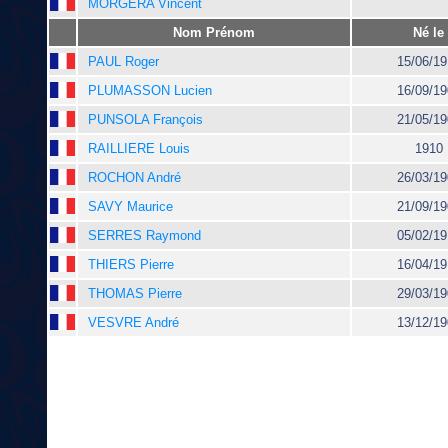
MORGERA Vincent
Nom Prénom
Né le
PAUL Roger
15/06/19
PLUMASSON Lucien
16/09/19
PUNSOLA François
21/05/19
RAILLIERE Louis
1910
ROCHON André
26/03/19
SAVY Maurice
21/09/19
SERRES Raymond
05/02/19
THIERS Pierre
16/04/19
THOMAS Pierre
29/03/19
VESVRE André
13/12/19