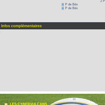
2 P
P de Bés
P de Bés
Infos complémentaires
.
LES CYBERVULCANS