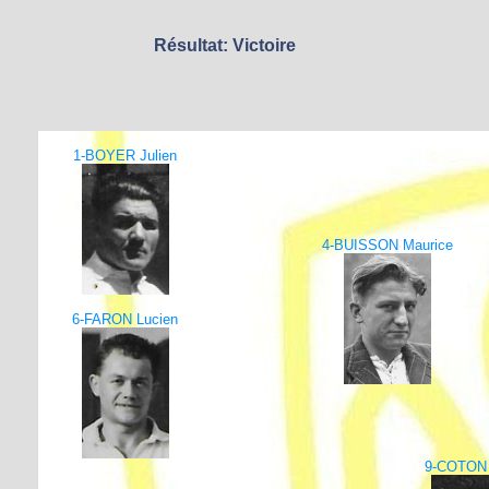
Résultat: Victoire
1-BOYER Julien
4-BUISSON Maurice
6-FARON Lucien
9-COTON