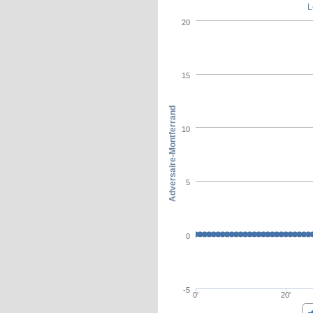
L
20
15
Adversaire-Montferrand
10
5
0
-5
0'
20'