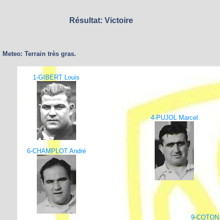
Résultat: Victoire
Meteo: Terrain très gras.
1-GIBERT Louis
4-PUJOL Marcel
6-CHAMPLOT André
9-COTON