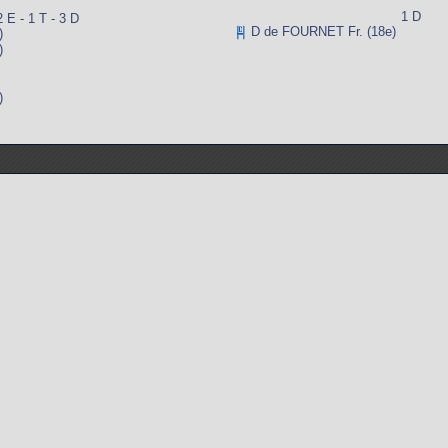
1 D
2 E - 1 T - 3 D
D de FOURNET Fr. (18e)
)
)
)