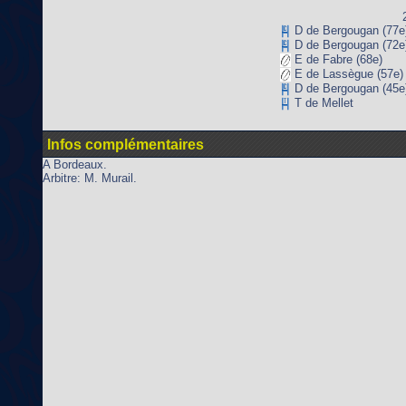
D de Bergougan (77e
D de Bergougan (72e
E de Fabre (68e)
E de Lassègue (57e)
D de Bergougan (45e
T de Mellet
Infos complémentaires
A Bordeaux.
Arbitre: M. Murail.